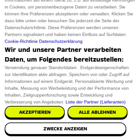
Informationen auf einem Gerät zu, z.B. auf eindeutige Kennungen
Canvas, ein atemberaubendes Meisterwerk der
in Cookies, um personenbezogene Daten zu verarbeiten. Sie
können Ihre Präferenzen akzeptieren oder verwalten. Klicken Sie
€42.70
dazu bitte unten oder besuchen Sie jederzeit die Seite der
PRÜFEN SIE ES AUS
Datenschutzrichtlinie. Diese Präferenzen werden unseren
Partnern signalisiert und haben keinen Einfluss auf Surfdaten.
Cookie-Richtlinie
Datenschutzerklärung
Wir und unsere Partner verarbeiten
Daten, um Folgendes bereitzustellen:
Verwendung genauer Standortdaten . Endgeräteeigenschaften
zur Identifikation aktiv abfragen. Speichern von oder Zugriff auf
Informationen auf einem Endgerät. Personalisierte Werbung und
Inhalte, Messung von Werbeleistung und der Performance von
Inhalten, Zielgruppenforschung sowie Entwicklung und
Verbesserung von Angeboten.
Liste der Partner (Lieferanten)
AKZEPTIEREN
ALLE ABLEHNEN
ZWECKE ANZEIGEN