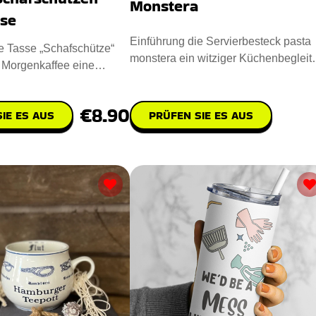
Monstera
sse
Einführung die Servierbesteck pasta
e Tasse „Schafschütze“
monstera ein witziger Küchenbegleite
m Morgenkaffee eine
Es besteht zu 100 % aus
e. Sie zeigt
€8.90
IE ES AUS
PRÜFEN SIE ES AUS