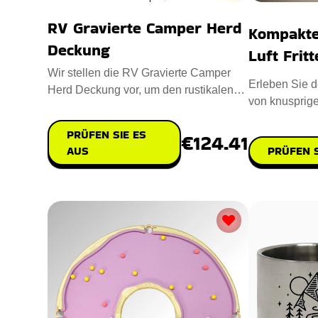
RV Gravierte Camper Herd
Kompakte 
Deckung
Luft Frit
Wir stellen die RV Gravierte Camper
Erleben Sie 
Herd Deckung vor, um den rustikalen
von knusprig
Charme Ihrer Camperküche zu
mit einer Kom
PRÜFEN SIE ES
€124.41
PRÜFEN S
AUS