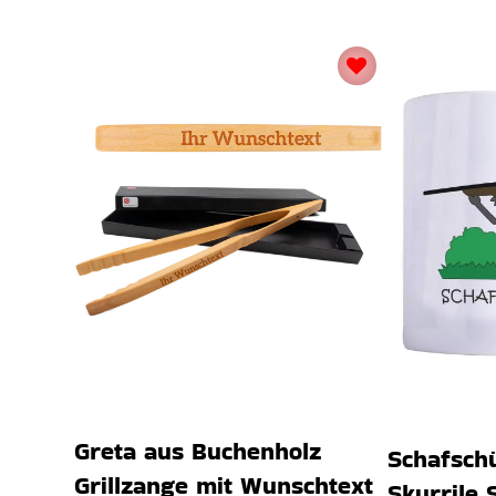
Greta aus Buchenholz
Schafschü
Grillzange mit Wunschtext
Skurrile 