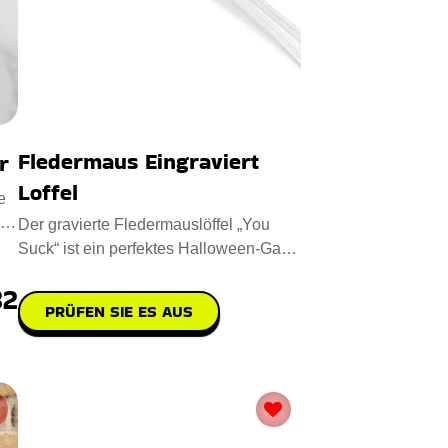
Fledermaus Eingraviert
r
Loffel
e
Der gravierte Fledermauslöffel „You
Suck“ ist ein perfektes Halloween-Gag-
Geschenk aus hochwert
32
PRÜFEN SIE ES AUS