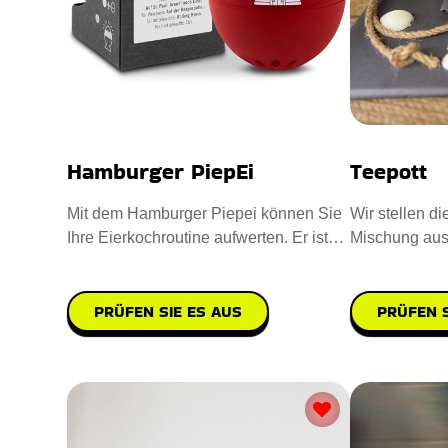
Hamburger PiepEi
Teepott
Mit dem Hamburger Piepei können Sie
Wir stellen di
Ihre Eierkochroutine aufwerten. Er ist
Mischung au
aus hochwertigem Kunstst
PRÜFEN SIE ES AUS
PRÜFEN S