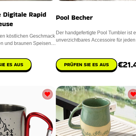
Digitale Rapid
Pool Becher
teuse
Der handgefertigte Pool Tumbler ist e
den köstlichen Geschmack
unverzichtbares Accessoire für jeden
en und braunen Speisen
Poolspieler. Entworfen
pakte Digitale
€21.
IE ES AUS
PRÜFEN SIE ES AUS