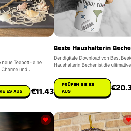
Beste Haushalterin Beche
Der digitale Download von Best Best
e neue Teepott - eine
Haushalterin Becher ist die ultimative
s Charme und
und zugleich bequeme Lö
Überraschung für jede Gelegenheit. En
PRÜFEN SIE ES
€20.
€11.43
AUS
IE ES AUS