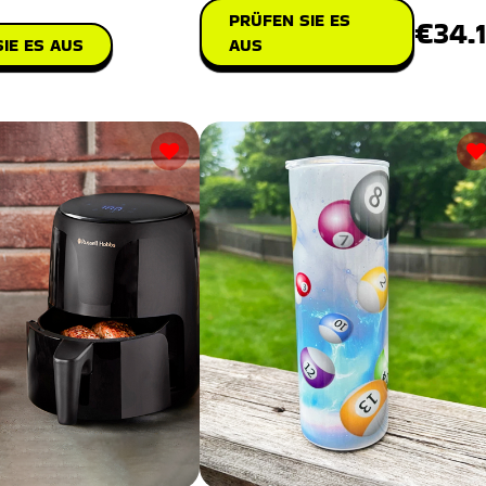
PRÜFEN SIE ES
€34.
IE ES AUS
AUS