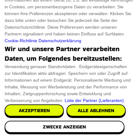
Informationen auf einem Gerät zu, z.B. auf eindeutige Kennungen
in Cookies, um personenbezogene Daten zu verarbeiten. Sie
können Ihre Präferenzen akzeptieren oder verwalten. Klicken Sie
dazu bitte unten oder besuchen Sie jederzeit die Seite der
Datenschutzrichtlinie. Diese Präferenzen werden unseren
Partnern signalisiert und haben keinen Einfluss auf Surfdaten.
Cookie-Richtlinie
Datenschutzerklärung
Wir und unsere Partner verarbeiten
Daten, um Folgendes bereitzustellen:
Verwendung genauer Standortdaten . Endgeräteeigenschaften
zur Identifikation aktiv abfragen. Speichern von oder Zugriff auf
Informationen auf einem Endgerät. Personalisierte Werbung und
Inhalte, Messung von Werbeleistung und der Performance von
Inhalten, Zielgruppenforschung sowie Entwicklung und
Verbesserung von Angeboten.
Liste der Partner (Lieferanten)
AKZEPTIEREN
ALLE ABLEHNEN
Softball Rose
Die Softball Rose ist eine Hommage an Softball-Liebhaber.
ZWECKE ANZEIGEN
Sie wurde aus echtem Softball-Material ent