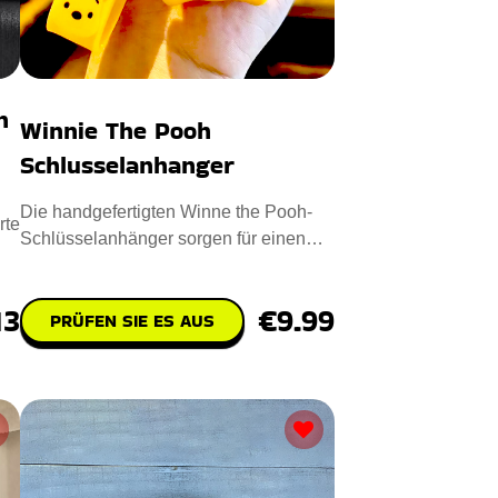
n
Winnie The Pooh
Schlusselanhanger
Die handgefertigten Winne the Pooh-
rte
Schlüsselanhänger sorgen für einen
Hauch von Skurrilität und
€9.99
13
PRÜFEN SIE ES AUS