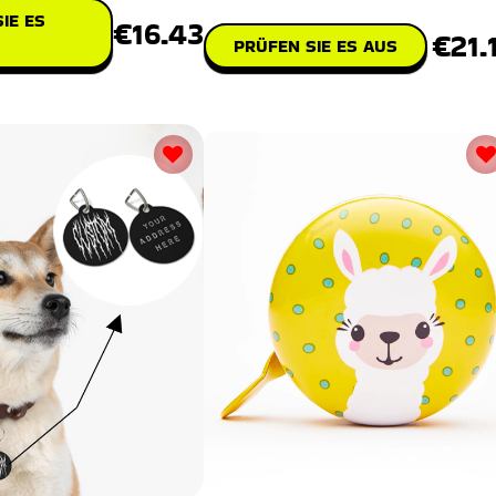
IE ES
€16.43
€21.
PRÜFEN SIE ES AUS