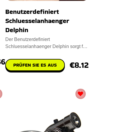
Benutzerdefiniert
Schluesselanhaenger
Delphin
Der Benutzerdefiniert
Schluesselanhaenger Delphin sorgt für
Aufsehen! Dieser mit Liebe
56
handgefertig
€8.12
PRÜFEN SIE ES AUS