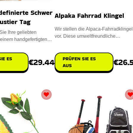
definierte Schwer
Alpaka Fahrrad Klingel
ustier Tag
Wir stellen die Alpaca-Fahrradklingel
ie Ihre geliebten
vor. Diese umweltfreundliche
 einem handgefertigten
Fahrradklingel wird in sorgfälti
ierte Schwer Metall
IE ES
PRÜFEN SIE ES
€29.44
€26.
AUS