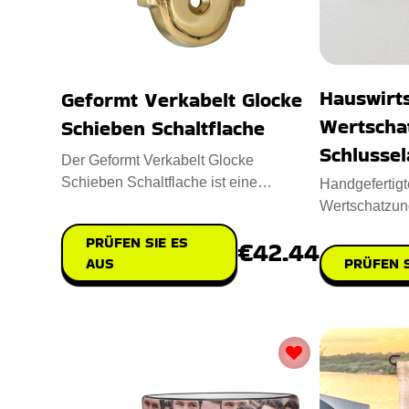
Hauswirt
Geformt Verkabelt Glocke
Wertscha
Schieben Schaltflache
Schlusse
Der Geformt Verkabelt Glocke
Schieben Schaltflache ist eine
Handgefertigt
auffällige und zeitlose Ergänzung für
Wertschatzun
die wichtigste
PRÜFEN SIE ES
€42.44
AUS
PRÜFEN S