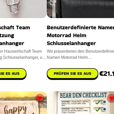
schaft Team
Benutzerdefinierte Name
tzung
Motorrad Helm
lanhanger
Schlusselanhanger
er Hauswirtschaft Team
Wir präsentieren den Benutzerdefinie
g Schlusselanhanger, um
Namen Motorrad Helm
n Mitglieder d
Schlusselanhanger mit individuellem
Nam
€21.
IE ES AUS
PRÜFEN SIE ES AUS