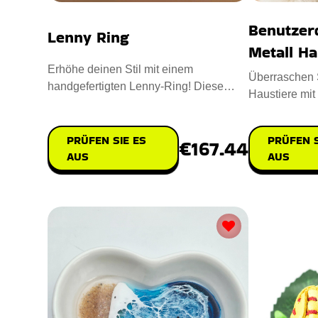
Benutzer
Lenny Ring
Metall Ha
Erhöhe deinen Stil mit einem
Überraschen S
handgefertigten Lenny-Ring! Diese
Haustiere mit
aufgemotzte Version verfügt über f
Benutzerdefin
PRÜFEN S
PRÜFEN SIE ES
€167.44
AUS
AUS