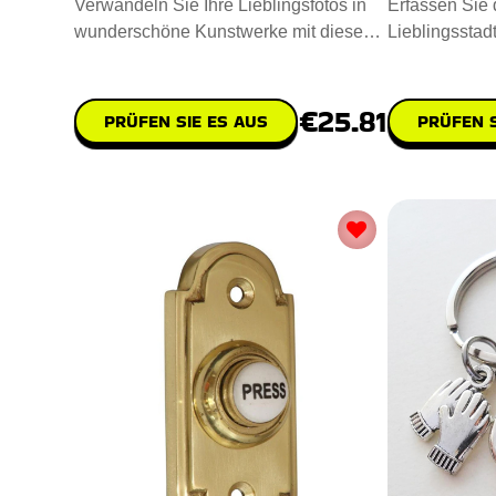
Verwandeln Sie Ihre Lieblingsfotos in
Erfassen Sie 
wunderschöne Kunstwerke mit diesen
Lieblingsstadt
einzigartigen Fotoprint. P
Stadtkarte. Pe
€25.81
PRÜFEN SIE ES AUS
PRÜFEN S