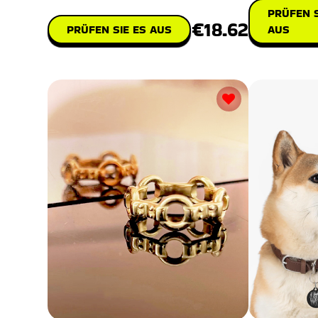
Entwor
PRÜFEN S
€18.62
PRÜFEN SIE ES AUS
AUS