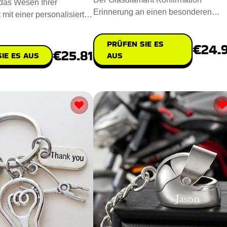
das Wesen Ihrer
Erinnerung an einen besonderen
 mit einer personalisierten
Konfirmationstag. Entworfen aus
rfekt für beso
hochwert
PRÜFEN SIE ES
€24.
€25.81
IE ES AUS
AUS