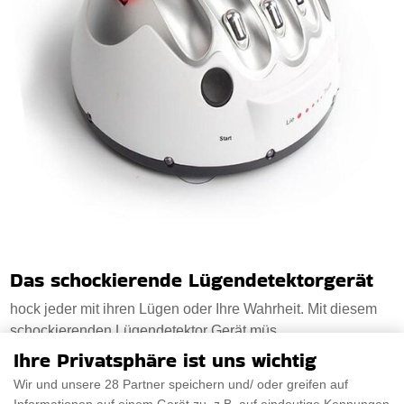
Das schockierende Lügendetektorgerät
hock jeder mit ihren Lügen oder Ihre Wahrheit. Mit diesem
schockierenden Lügendetektor Gerät müs
Ihre Privatsphäre ist uns wichtig
Wir und unsere 28 Partner speichern und/ oder greifen auf
PRÜFEN SIE ES AUS