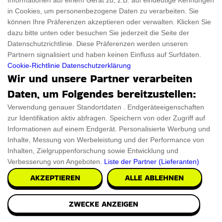
Informationen auf einem Gerät zu, z.B. auf eindeutige Kennungen
in Cookies, um personenbezogene Daten zu verarbeiten. Sie
können Ihre Präferenzen akzeptieren oder verwalten. Klicken Sie
dazu bitte unten oder besuchen Sie jederzeit die Seite der
Datenschutzrichtlinie. Diese Präferenzen werden unseren
Partnern signalisiert und haben keinen Einfluss auf Surfdaten.
Cookie-Richtlinie
Datenschutzerklärung
Wir und unsere Partner verarbeiten
Daten, um Folgendes bereitzustellen:
Verwendung genauer Standortdaten . Endgeräteeigenschaften
zur Identifikation aktiv abfragen. Speichern von oder Zugriff auf
Informationen auf einem Endgerät. Personalisierte Werbung und
Inhalte, Messung von Werbeleistung und der Performance von
Inhalten, Zielgruppenforschung sowie Entwicklung und
Verbesserung von Angeboten.
Liste der Partner (Lieferanten)
Bücher der Stärke
AKZEPTIEREN
ALLE ABLEHNEN
Ein kleines Buch mit einer großen Botschaft: Ihr Wegweiser
ZWECKE ANZEIGEN
zum Glück und zum tiefen Sinn des Leben