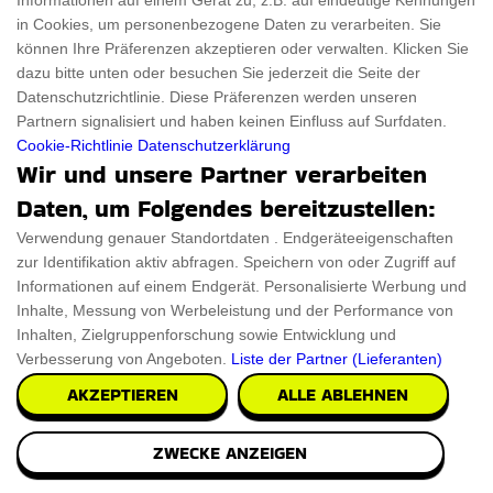
Informationen auf einem Gerät zu, z.B. auf eindeutige Kennungen
in Cookies, um personenbezogene Daten zu verarbeiten. Sie
können Ihre Präferenzen akzeptieren oder verwalten. Klicken Sie
dazu bitte unten oder besuchen Sie jederzeit die Seite der
Datenschutzrichtlinie. Diese Präferenzen werden unseren
Partnern signalisiert und haben keinen Einfluss auf Surfdaten.
Cookie-Richtlinie
Datenschutzerklärung
Wir und unsere Partner verarbeiten
Daten, um Folgendes bereitzustellen:
Verwendung genauer Standortdaten . Endgeräteeigenschaften
zur Identifikation aktiv abfragen. Speichern von oder Zugriff auf
Informationen auf einem Endgerät. Personalisierte Werbung und
Inhalte, Messung von Werbeleistung und der Performance von
Inhalten, Zielgruppenforschung sowie Entwicklung und
Verbesserung von Angeboten.
Liste der Partner (Lieferanten)
How to Not Die Alone Buchen Sie
AKZEPTIEREN
ALLE ABLEHNEN
Lernen Sie die Wissenschaft der Liebe und der
ZWECKE ANZEIGEN
Beziehungen kennen. Lesen Sie die prägnantesten und p