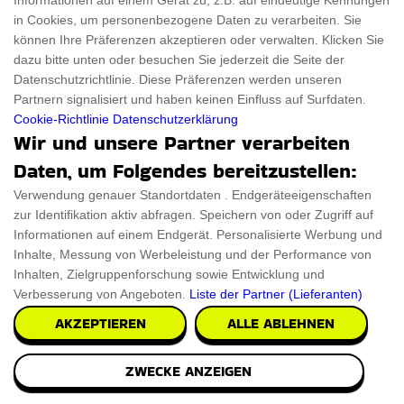
Informationen auf einem Gerät zu, z.B. auf eindeutige Kennungen
Illusion Wechsel Lampe Motorrad
in Cookies, um personenbezogene Daten zu verarbeiten. Sie
können Ihre Präferenzen akzeptieren oder verwalten. Klicken Sie
Die neue Illusion Wechsel Lampe Motorrad eine Mischung
dazu bitte unten oder besuchen Sie jederzeit die Seite der
aus Funktionalität und Stil, die jedem Raum
Datenschutzrichtlinie. Diese Präferenzen werden unseren
Partnern signalisiert und haben keinen Einfluss auf Surfdaten.
Cookie-Richtlinie
Datenschutzerklärung
€8.26
PRÜFEN SIE ES AUS
Wir und unsere Partner verarbeiten
Daten, um Folgendes bereitzustellen:
Verwendung genauer Standortdaten . Endgeräteeigenschaften
zur Identifikation aktiv abfragen. Speichern von oder Zugriff auf
Informationen auf einem Endgerät. Personalisierte Werbung und
Inhalte, Messung von Werbeleistung und der Performance von
Inhalten, Zielgruppenforschung sowie Entwicklung und
Verbesserung von Angeboten.
Liste der Partner (Lieferanten)
AKZEPTIEREN
ALLE ABLEHNEN
ZWECKE ANZEIGEN