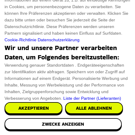
Informationen auf einem Gerät zu, z.B. auf eindeutige Kennungen
in Cookies, um personenbezogene Daten zu verarbeiten. Sie
können Ihre Präferenzen akzeptieren oder verwalten. Klicken Sie
dazu bitte unten oder besuchen Sie jederzeit die Seite der
Datenschutzrichtlinie. Diese Präferenzen werden unseren
Partnern signalisiert und haben keinen Einfluss auf Surfdaten.
Cookie-Richtlinie
Datenschutzerklärung
Wir und unsere Partner verarbeiten
Daten, um Folgendes bereitzustellen:
Acer Predator Thronos
Verwendung genauer Standortdaten . Endgeräteeigenschaften
zur Identifikation aktiv abfragen. Speichern von oder Zugriff auf
Spielkonsole
Informationen auf einem Endgerät. Personalisierte Werbung und
Inhalte, Messung von Werbeleistung und der Performance von
Inhalten, Zielgruppenforschung sowie Entwicklung und
Mit dem Acer Predator Thronos Gaming Cockpit
Verbesserung von Angeboten.
Liste der Partner (Lieferanten)
können Sie ein Teil der Action sein. Es ist
AKZEPTIEREN
ALLE ABLEHNEN
verständlich, dass sie bereit sind, etwas mehr zu
bezahlen, um diese Zeit bequem und ganz in ihr
ZWECKE ANZEIGEN
Spiel eingetaucht zu verbringen, anstatt auf dem