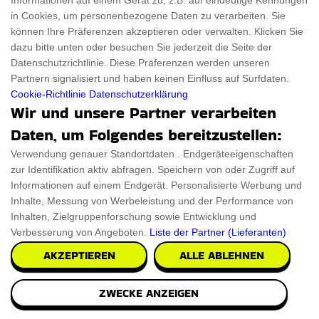
Informationen auf einem Gerät zu, z.B. auf eindeutige Kennungen
in Cookies, um personenbezogene Daten zu verarbeiten. Sie
können Ihre Präferenzen akzeptieren oder verwalten. Klicken Sie
dazu bitte unten oder besuchen Sie jederzeit die Seite der
Datenschutzrichtlinie. Diese Präferenzen werden unseren
Partnern signalisiert und haben keinen Einfluss auf Surfdaten.
Cookie-Richtlinie
Datenschutzerklärung
Wir und unsere Partner verarbeiten
Daten, um Folgendes bereitzustellen:
Verwendung genauer Standortdaten . Endgeräteeigenschaften
zur Identifikation aktiv abfragen. Speichern von oder Zugriff auf
Informationen auf einem Endgerät. Personalisierte Werbung und
Inhalte, Messung von Werbeleistung und der Performance von
Inhalten, Zielgruppenforschung sowie Entwicklung und
Verbesserung von Angeboten.
Liste der Partner (Lieferanten)
AKZEPTIEREN
ALLE ABLEHNEN
Iglu-Kuppel Sensory Deprivation Pillow
Nach einem anstrengenden Tag wünschen Sie sich einen
ZWECKE ANZEIGEN
angenehmen Schlaf. Deshalb brauchen Sie ein Ig