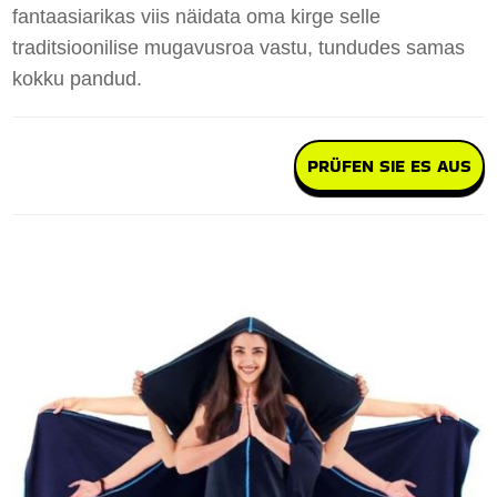
fantaasiarikas viis näidata oma kirge selle
traditsioonilise mugavusroa vastu, tundudes samas
kokku pandud.
PRÜFEN SIE ES AUS