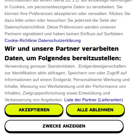
Informationen auf einem Gerät zu, z.B. auf eindeutige Kennungen
in Cookies, um personenbezogene Daten zu verarbeiten. Sie
können Ihre Präferenzen akzeptieren oder verwalten. Klicken Sie
dazu bitte unten oder besuchen Sie jederzeit die Seite der
Datenschutzrichtlinie. Diese Präferenzen werden unseren
Partnern signalisiert und haben keinen Einfluss auf Surfdaten.
Crossbody Geldboerse
Cookie-Richtlinie
Datenschutzerklärung
Wir und unsere Partner verarbeiten
Wir präsentieren die Cross Body Purse, eine
Daten, um Folgendes bereitzustellen:
raffinierte Milchtüten-Tasche in Erdbeere, die Ihre
Verwendung genauer Standortdaten . Endgeräteeigenschaften
langweilige Kleidung in etwas Auffälliges verwandelt.
zur Identifikation aktiv abfragen. Speichern von oder Zugriff auf
Informationen auf einem Endgerät. Personalisierte Werbung und
Die H*L*B-Maße dieser Premium-PU-Ledertasche
Inhalte, Messung von Werbeleistung und der Performance von
betragen 9,8" x 4,7" x 3,9" Zoll, und sie hat einen
Inhalten, Zielgruppenforschung sowie Entwicklung und
47,2"-langen Riemen, mit dem sie sich leicht
Verbesserung von Angeboten.
Liste der Partner (Lieferanten)
überallhin tragen lässt. Die Cross Body Purse ist in
AKZEPTIEREN
ALLE ABLEHNEN
einer Vielzahl von Farben erhältlich, die zu Ihrem Stil
passen. Diese Tasche ist perfekt für
ZWECKE ANZEIGEN
Geburtstagsfeiern und Picknicks. Um sich von der