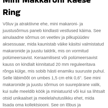
Ring
Võluv ja atraktiivne ehe, mini makaroni- ja
juustusõrmus paneb kindlasti vestlused käima. See
ainulaadne sõrmus on veetlev ja pilkupüüdev
aksessuaar, mida kaunistab väike käsitsi valmistatud
makaronide ja juustu taldrik, mis on vormitud
polümeersavist. Keraamilisest või polümeersavist
kauss on kindlalt kinnitatud 20 mm reguleeritava
rõnga külge, mis sobib hästi enamiku suuruste puhul.
Selle läbimõõt on umbes 1,5 cm ehk 0,6". See mini
makaronide ja juustu sõrmus on suurepärane valik,
kui sulle meeldib köök ja miniatuurid või kui sa lihtsalt
otsid unikaalset ja meelelahutuslikku ehet, mida
lisada oma kollektsiooni. See on lõbus ja