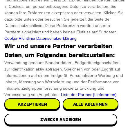
Informationen auf einem Gerät zu, z.B. auf eindeutige Kennungen
in Cookies, um personenbezogene Daten zu verarbeiten. Sie
können Ihre Präferenzen akzeptieren oder verwalten. Klicken Sie
dazu bitte unten oder besuchen Sie jederzeit die Seite der
Datenschutzrichtlinie. Diese Präferenzen werden unseren
Partnern signalisiert und haben keinen Einfluss auf Surfdaten.
Cookie-Richtlinie
Datenschutzerklärung
Wir und unsere Partner verarbeiten
Daten, um Folgendes bereitzustellen:
Verwendung genauer Standortdaten . Endgeräteeigenschaften
zur Identifikation aktiv abfragen. Speichern von oder Zugriff auf
Informationen auf einem Endgerät. Personalisierte Werbung und
Inhalte, Messung von Werbeleistung und der Performance von
Inhalten, Zielgruppenforschung sowie Entwicklung und
Verbesserung von Angeboten.
Liste der Partner (Lieferanten)
AKZEPTIEREN
ALLE ABLEHNEN
Licht Pink Swarovski Kristall Eier
ZWECKE ANZEIGEN
Einführung in eine atemberaubende Schmuckstück Licht