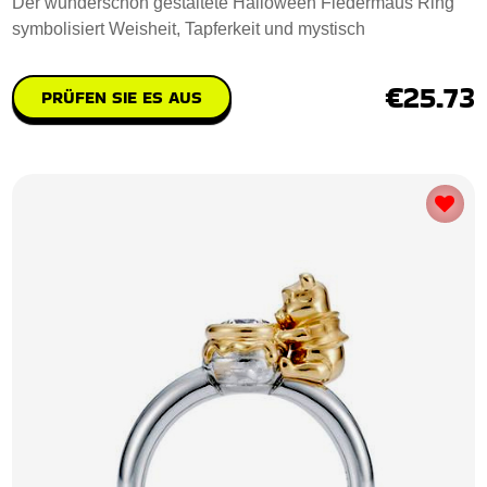
Der wunderschön gestaltete Halloween Fledermaus Ring
symbolisiert Weisheit, Tapferkeit und mystisch
€25.73
PRÜFEN SIE ES AUS