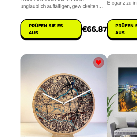
Eleganz zu in
unglaublich auffälligen, gewickelten
Stein Kristal
Lebensbaum-Halskette hervor, di
PRÜFEN S
PRÜFEN SIE ES
€66.87
AUS
AUS