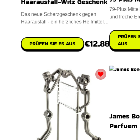
Haarausfall-Witz Geschenk
79-Plus Mitte
Das neue Scherzgeschenk gegen
und freche Er
Haarausfall - ein herzliches Heilmittel
morgendliche
für alle, die mit den Follike
PRÜFEN S
€12.88
PRÜFEN SIE ES AUS
AUS
James Bo
Parfuem