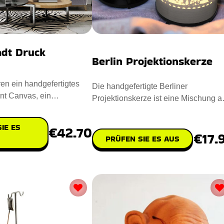
adt Druck
Berlin Projektionskerze
ren ein handgefertigtes
Die handgefertigte Berliner
int Canvas, ein
Projektionskerze ist eine Mischung a
des Meisterwerk der
Kunstfertigkeit und Ambiente. Ent
IE ES
€42.70
€17.
PRÜFEN SIE ES AUS