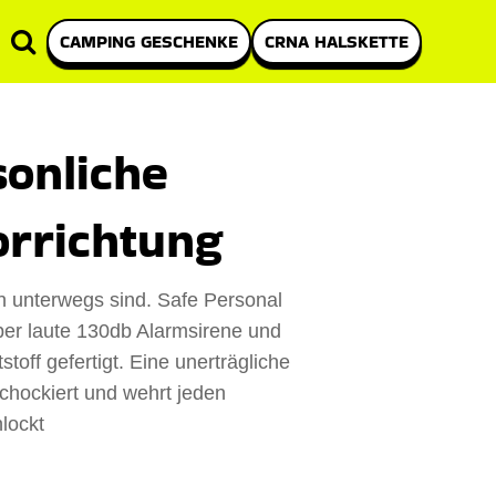
CAMPING GESCHENKE
CRNA HALSKETTE
sonliche
orrichtung
in unterwegs sind. Safe Personal
per laute 130db Alarmsirene und
off gefertigt. Eine unerträgliche
 schockiert und wehrt jeden
nlockt