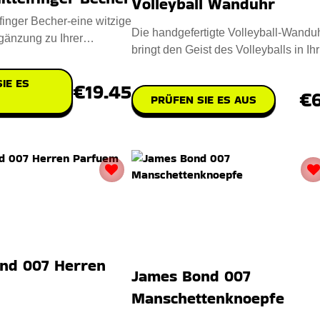
Volleyball Wanduhr
lfinger Becher-eine witzige
Die handgefertigte Volleyball-Wandu
gänzung zu Ihrer
bringt den Geist des Volleyballs in Ihr
n Routine. Entwo
Zuhause. Entworfen aus
IE ES
€19.45
€
PRÜFEN SIE ES AUS
nd 007 Herren
James Bond 007
Manschettenknoepfe