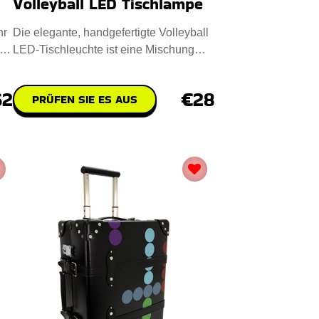
Volleyball LED Tischlampe
hr
Die elegante, handgefertigte Volleyball
LED-Tischleuchte ist eine Mischung
aus Kunst und Funktionali
62
€28
PRÜFEN SIE ES AUS