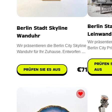
Berlin St
Berlin Stadt Skyline
Leinwand
Wanduhr
Wir präsentie
Wir präsentieren die Berlin City Skyline
Berlin City Pr
Wanduhr für Ihr Zuhause. Entworfen mit
atemberauben
12-Zoll-Massivholz
PRÜFEN S
€71
PRÜFEN SIE ES AUS
AUS