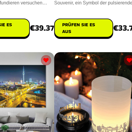
fundieren versuchen
Souvenir, ein Symbol der pulsierend
l Armbänd
deutschen Hauptstadt. Das S
IE ES
PRÜFEN SIE ES
€39.37
€33.
AUS