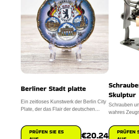
Schraube
Berliner Stadt platte
Skulptur
Ein zeitloses Kunstwerk der Berlin City
Schrauben und
Plate, der das Flair der deutschen
wahres Zeugn
Hauptstadt in den 1980er
und Kreativitä
PRÜFEN SIE ES
PRÜFEN S
€20.24
AUS
AUS