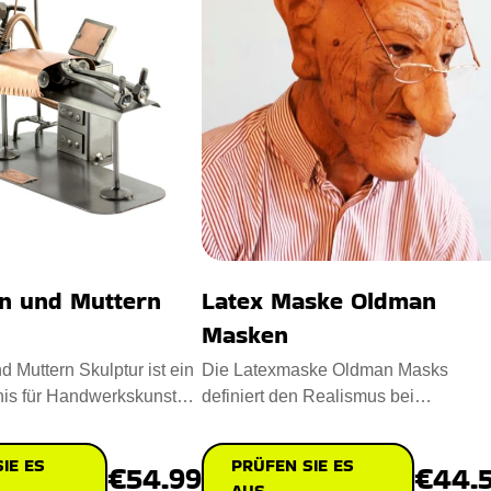
n und Muttern
Latex Maske Oldman
Masken
 Muttern Skulptur ist ein
Die Latexmaske Oldman Masks
is für Handwerkskunst
definiert den Realismus bei
t. Entworfe
Verkleidungen neu. Entworfen mit
Sorgfalt mi
IE ES
PRÜFEN SIE ES
€54.99
€44.
AUS