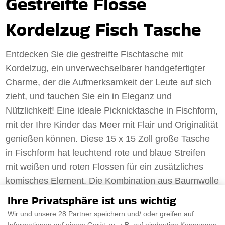
Gestreifte Flosse
Kordelzug Fisch Tasche
Entdecken Sie die gestreifte Fischtasche mit
Kordelzug, ein unverwechselbarer handgefertigter
Charme, der die Aufmerksamkeit der Leute auf sich
zieht, und tauchen Sie ein in Eleganz und
Nützlichkeit! Eine ideale Picknicktasche in Fischform,
mit der Ihre Kinder das Meer mit Flair und Originalität
genießen können. Diese 15 x 15 Zoll große Tasche
in Fischform hat leuchtend rote und blaue Streifen
mit weißen und roten Flossen für ein zusätzliches
komisches Element. Die Kombination aus Baumwolle
und Nylon sorgt für Weichheit und
Ihre Privatsphäre ist uns wichtig
Strapazierfähigkeit, und der Kordelzugverschluss
Wir und unsere 28 Partner speichern und/ oder greifen auf
ermöglicht einen einfachen Zugriff auf die Sachen,