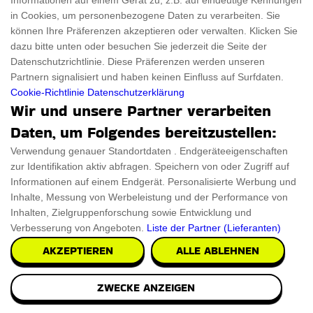
Informationen auf einem Gerät zu, z.B. auf eindeutige Kennungen
in Cookies, um personenbezogene Daten zu verarbeiten. Sie
während sie auf Reisen sicher aufbewahrt werden.
können Ihre Präferenzen akzeptieren oder verwalten. Klicken Sie
Also schnapp dir diesen Fisch, der niemals stirbt,
dazu bitte unten oder besuchen Sie jederzeit die Seite der
und zeige deine Leidenschaft für das Meer!
Datenschutzrichtlinie. Diese Präferenzen werden unseren
Partnern signalisiert und haben keinen Einfluss auf Surfdaten.
Cookie-Richtlinie
Datenschutzerklärung
€34.78
Wir und unsere Partner verarbeiten
PRÜFEN SIE ES AUS
Daten, um Folgendes bereitzustellen:
Verwendung genauer Standortdaten . Endgeräteeigenschaften
zur Identifikation aktiv abfragen. Speichern von oder Zugriff auf
Informationen auf einem Endgerät. Personalisierte Werbung und
Inhalte, Messung von Werbeleistung und der Performance von
Inhalten, Zielgruppenforschung sowie Entwicklung und
Verbesserung von Angeboten.
Liste der Partner (Lieferanten)
AKZEPTIEREN
ALLE ABLEHNEN
ZWECKE ANZEIGEN