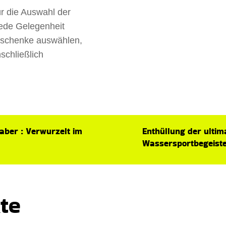
ür die Auswahl der
ede Gelegenheit
Geschenke auswählen,
nschließlich
aber : Verwurzelt im
Enthüllung der ultim
Wassersportbegeiste
te