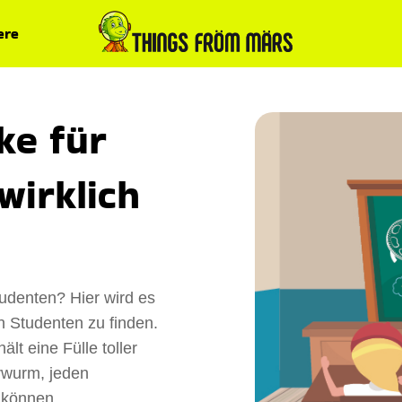
ere
ke für
wirklich
udenten? Hier wird es
n Studenten zu finden.
lt eine Fülle toller
rwurm, jeden
 können.