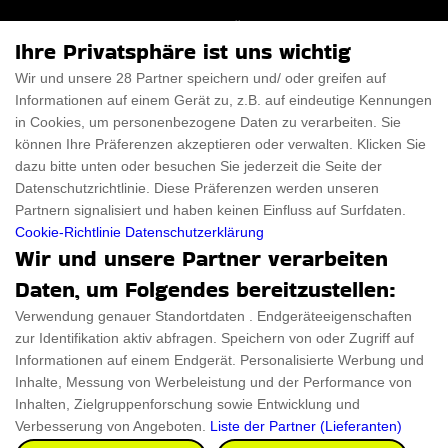
Für Männer
Über uns
Ihre Privatsphäre ist uns wichtig
Für Frauen
Disclaimer
Wir und unsere 28 Partner speichern und/ oder greifen auf
Informationen auf einem Gerät zu, z.B. auf eindeutige Kennungen
Für Haustiere
Rabattcode
in Cookies, um personenbezogene Daten zu verarbeiten. Sie
ThanksGiving
Trendiger Rabattcode
können Ihre Präferenzen akzeptieren oder verwalten. Klicken Sie
dazu bitte unten oder besuchen Sie jederzeit die Seite der
Black Friday
Datenschutzrichtlinie. Diese Präferenzen werden unseren
Partnern signalisiert und haben keinen Einfluss auf Surfdaten.
Ein Produkt einreichen
Datenschutz­erklärung
Cookie-Richtlinie
Datenschutzerklärung
Wir und unsere Partner verarbeiten
Kontakt
Datenschutz­erklärung
Daten, um Folgendes bereitzustellen:
Ein Produkt einreichen
Impressum
Verwendung genauer Standortdaten . Endgeräteeigenschaften
zur Identifikation aktiv abfragen. Speichern von oder Zugriff auf
Geschenkeführer
Cookies
Informationen auf einem Endgerät. Personalisierte Werbung und
Cyber Monday
Inhalte, Messung von Werbeleistung und der Performance von
Inhalten, Zielgruppenforschung sowie Entwicklung und
Verbesserung von Angeboten.
Liste der Partner (Lieferanten)