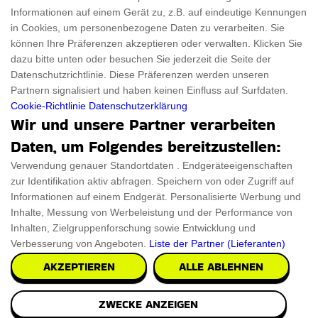
Brain Hat. Dieser Hut ist in leuchtenden
Informationen auf einem Gerät zu, z.B. auf eindeutige Kennungen
in Cookies, um personenbezogene Daten zu verarbeiten. Sie
können Ihre Präferenzen akzeptieren oder verwalten. Klicken Sie
PRÜFEN SIE ES AUS
dazu bitte unten oder besuchen Sie jederzeit die Seite der
Datenschutzrichtlinie. Diese Präferenzen werden unseren
Partnern signalisiert und haben keinen Einfluss auf Surfdaten.
Cookie-Richtlinie
Datenschutzerklärung
Wir und unsere Partner verarbeiten
Ember Temperature Control
Daten, um Folgendes bereitzustellen:
Kaffeebecher
Verwendung genauer Standortdaten . Endgeräteeigenschaften
zur Identifikation aktiv abfragen. Speichern von oder Zugriff auf
Kaffee ist ein wichtiges tägliches Lebensmittel. Die meisten
Informationen auf einem Endgerät. Personalisierte Werbung und
von uns machen sich Gedanken über die
Inhalte, Messung von Werbeleistung und der Performance von
Inhalten, Zielgruppenforschung sowie Entwicklung und
€100.78
Verbesserung von Angeboten.
Liste der Partner (Lieferanten)
PRÜFEN SIE ES AUS
AKZEPTIEREN
ALLE ABLEHNEN
ZWECKE ANZEIGEN