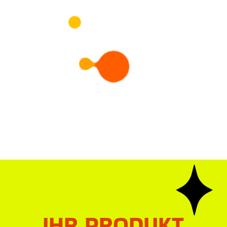
Maske für luzides Träumen
Ein Leben ohne Träume ist ein Leben ohne Sinn. Deshalb
ist eine Klartraum-Maske dazu da, Sie mit Li
PRÜFEN SIE ES AUS
Das Vogelnestbett
Möbel bieten uns jeden Tag eine Art von Ästhetik. Deshalb
ist das riesige Vogelnest ein kreatives
PRÜFEN SIE ES AUS