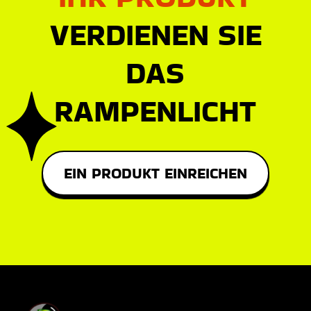
Iglu-Kuppel Sensory Deprivation Pillow
Nach einem anstrengenden Tag wünschen Sie sich einen
angenehmen Schlaf. Deshalb brauchen Sie ein Ig
€220.01
PRÜFEN SIE ES AUS
Baker Miller Mittagsschlaf Hoodie
Wir alle wollen in unserem Leben ruhig bleiben, und
deshalb ist es wichtig, dass wir unseren Puls ni