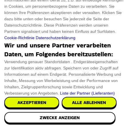
Gehirn Hut
Informationen auf einem Gerät zu, z.B. auf eindeutige Kennungen
in Cookies, um personenbezogene Daten zu verarbeiten. Sie
Zeigen Sie bei verschiedenen Anlässen Ihren Stil mit einem
können Ihre Präferenzen akzeptieren oder verwalten. Klicken Sie
Brain Hat. Dieser Hut ist in leuchtenden
dazu bitte unten oder besuchen Sie jederzeit die Seite der
Datenschutzrichtlinie. Diese Präferenzen werden unseren
Partnern signalisiert und haben keinen Einfluss auf Surfdaten.
PRÜFEN SIE ES AUS
Cookie-Richtlinie
Datenschutzerklärung
Wir und unsere Partner verarbeiten
Daten, um Folgendes bereitzustellen:
Verwendung genauer Standortdaten . Endgeräteeigenschaften
zur Identifikation aktiv abfragen. Speichern von oder Zugriff auf
Informationen auf einem Endgerät. Personalisierte Werbung und
Inhalte, Messung von Werbeleistung und der Performance von
Inhalten, Zielgruppenforschung sowie Entwicklung und
Verbesserung von Angeboten.
Liste der Partner (Lieferanten)
AKZEPTIEREN
ALLE ABLEHNEN
ZWECKE ANZEIGEN