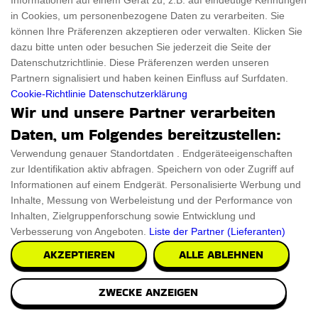
Informationen auf einem Gerät zu, z.B. auf eindeutige Kennungen
in Cookies, um personenbezogene Daten zu verarbeiten. Sie
können Ihre Präferenzen akzeptieren oder verwalten. Klicken Sie
dazu bitte unten oder besuchen Sie jederzeit die Seite der
Datenschutzrichtlinie. Diese Präferenzen werden unseren
Partnern signalisiert und haben keinen Einfluss auf Surfdaten.
Gehirn Hut
Cookie-Richtlinie
Datenschutzerklärung
Wir und unsere Partner verarbeiten
Zeigen Sie bei verschiedenen Anlässen Ihren Stil mit einem
Daten, um Folgendes bereitzustellen:
Brain Hat. Dieser Hut ist in leuchtenden
Verwendung genauer Standortdaten . Endgeräteeigenschaften
zur Identifikation aktiv abfragen. Speichern von oder Zugriff auf
PRÜFEN SIE ES AUS
Informationen auf einem Endgerät. Personalisierte Werbung und
Inhalte, Messung von Werbeleistung und der Performance von
Inhalten, Zielgruppenforschung sowie Entwicklung und
Verbesserung von Angeboten.
Liste der Partner (Lieferanten)
AKZEPTIEREN
ALLE ABLEHNEN
ZWECKE ANZEIGEN