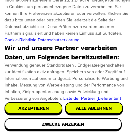
Informationen auf einem Gerät zu, z.B. auf eindeutige Kennungen
in Cookies, um personenbezogene Daten zu verarbeiten. Sie
können Ihre Präferenzen akzeptieren oder verwalten. Klicken Sie
dazu bitte unten oder besuchen Sie jederzeit die Seite der
Datenschutzrichtlinie. Diese Präferenzen werden unseren
Partnern signalisiert und haben keinen Einfluss auf Surfdaten.
Cookie-Richtlinie
Datenschutzerklärung
Wir und unsere Partner verarbeiten
Daten, um Folgendes bereitzustellen:
Verwendung genauer Standortdaten . Endgeräteeigenschaften
zur Identifikation aktiv abfragen. Speichern von oder Zugriff auf
Informationen auf einem Endgerät. Personalisierte Werbung und
Inhalte, Messung von Werbeleistung und der Performance von
Inhalten, Zielgruppenforschung sowie Entwicklung und
Verbesserung von Angeboten.
Liste der Partner (Lieferanten)
AKZEPTIEREN
ALLE ABLEHNEN
Blumen topf mit versteckter Lagerung
ZWECKE ANZEIGEN
Wir präsentieren einen einzigartig gestalteten Blumentopf
mit versteckter Aufbewahrung, der sich na