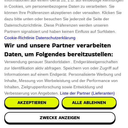
Informationen auf einem Gerät zu, z.B. auf eindeutige Kennungen
in Cookies, um personenbezogene Daten zu verarbeiten. Sie
können Ihre Präferenzen akzeptieren oder verwalten. Klicken Sie
dazu bitte unten oder besuchen Sie jederzeit die Seite der
Datenschutzrichtlinie. Diese Präferenzen werden unseren
Partnern signalisiert und haben keinen Einfluss auf Surfdaten.
Cookie-Richtlinie
Datenschutzerklärung
Wir und unsere Partner verarbeiten
Daten, um Folgendes bereitzustellen:
Verwendung genauer Standortdaten . Endgeräteeigenschaften
zur Identifikation aktiv abfragen. Speichern von oder Zugriff auf
Informationen auf einem Endgerät. Personalisierte Werbung und
Inhalte, Messung von Werbeleistung und der Performance von
Inhalten, Zielgruppenforschung sowie Entwicklung und
Cadillac Auto Wandregal Rosa
Verbesserung von Angeboten.
Liste der Partner (Lieferanten)
Das Cadillac Auto Wandregal Rosa setzt einen tollen
AKZEPTIEREN
ALLE ABLEHNEN
Akzent in Ihrer Küche. Entworfen aus einer Misc
ZWECKE ANZEIGEN
€191.98
PRÜFEN SIE ES AUS