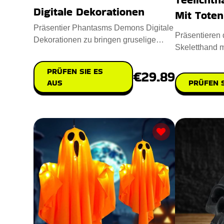
Digitale Dekorationen
Mit Tote
Präsentier Phantasms Demons Digitale
Präsentieren d
Dekorationen zu bringen gruselige
Skeletthand m
Geistererscheinungen und dä
Raum einen g
PRÜFEN SIE ES
€29.89
PRÜFEN S
AUS