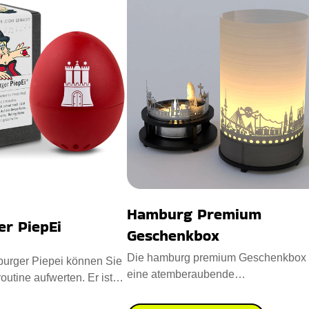
Hamburg Premium
r PiepEi
Geschenkbox
Die hamburg premium Geschenkbox 
urger Piepei können Sie
eine atemberaubende
outine aufwerten. Er ist
Kerzenbeleuchtung, die ikonische
igem Kunstst
Hamburger Wah