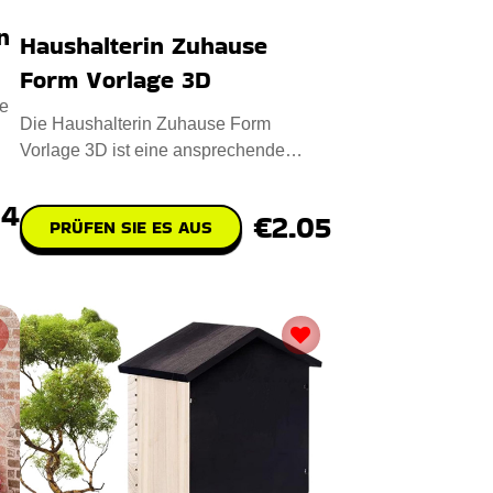
n
Haushalterin Zuhause
Form Vorlage 3D
e
Die Haushalterin Zuhause Form
Vorlage 3D ist eine ansprechende
digitale Designdatei für das CNC-Las
74
€2.05
PRÜFEN SIE ES AUS