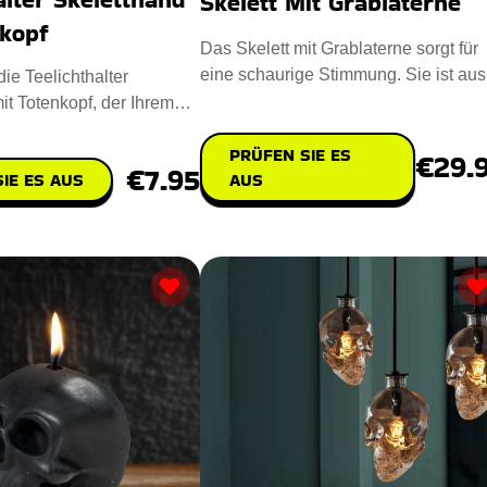
Skelett Mit Grablaterne
nkopf
Das Skelett mit Grablaterne sorgt für
eine schaurige Stimmung. Sie ist aus
ie Teelichthalter
nachhaltigem Polyresin u
it Totenkopf, der Ihrem
ruseligen Touch ve
PRÜFEN SIE ES
€29.
€7.95
IE ES AUS
AUS