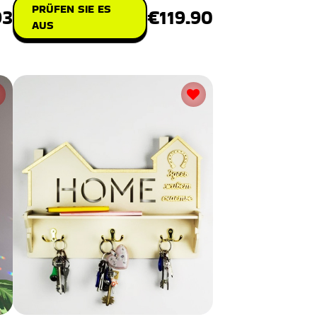
PRÜFEN SIE ES
€119.90
93
AUS