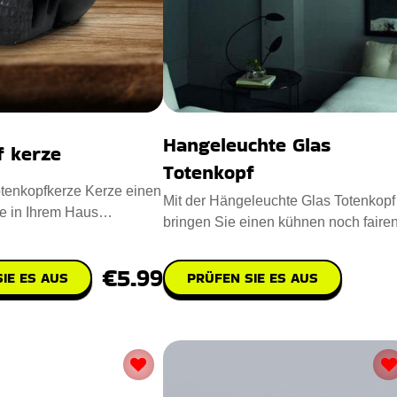
Hangeleuchte Glas
f kerze
Totenkopf
tenkopfkerze Kerze einen
Mit der Hängeleuchte Glas Totenkopf
e in Ihrem Haus
bringen Sie einen kühnen noch faire
Entworfen mit Para
Vintage-Look in Ihre Wohn
€5.99
IE ES AUS
PRÜFEN SIE ES AUS