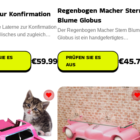
Regenbogen Macher Ster
ur Konfirmation
Blume Globus
e Laterne zur Konfirmation
Der Regenbogen Macher Stern Blum
lisches und zugleich
Globus ist ein handgefertigtes
eschenk für
Meisterwerk, das Ihren Raum mit Fre
IE ES
PRÜFEN SIE ES
€59.99
€45.
AUS