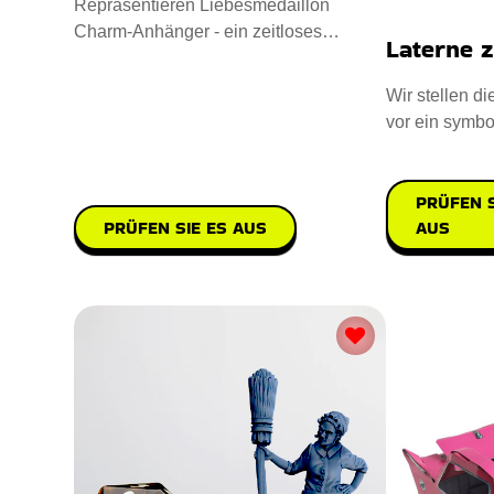
Repräsentieren Liebesmedaillon
Charm-Anhänger - ein zeitloses
Laterne z
Andenken. Entworfen mit Sterling Sil
Wir stellen di
vor ein symbo
praktisches G
PRÜFEN S
AUS
PRÜFEN SIE ES AUS