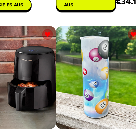
€34.
IE ES AUS
AUS