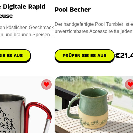
Digitale Rapid
Pool Becher
teuse
Der handgefertigte Pool Tumbler ist e
den köstlichen Geschmack
unverzichtbares Accessoire für jeden
en und braunen Speisen
Poolspieler. Entworfen
pakte Digitale
€21.
IE ES AUS
PRÜFEN SIE ES AUS