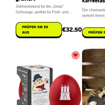
Kaffeeta
Stellvertretend für die „Greta“
Die charmant
Grillzange, perfekt für Profi- und
verleiht Ihre
Hobbygriller. Handgefertigt
verspielte Not
PRÜFEN SIE ES
€32.50
PRÜFEN S
AUS