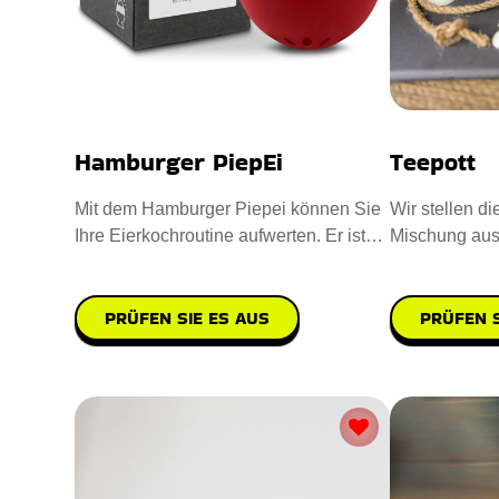
Hamburger PiepEi
Teepott
Mit dem Hamburger Piepei können Sie
Wir stellen di
Ihre Eierkochroutine aufwerten. Er ist
Mischung au
aus hochwertigem Kunstst
PRÜFEN SIE ES AUS
PRÜFEN S