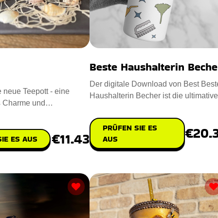
Beste Haushalterin Beche
Der digitale Download von Best Best
e neue Teepott - eine
Haushalterin Becher ist die ultimative
s Charme und
und zugleich bequeme Lö
Überraschung für jede Gelegenheit. En
PRÜFEN SIE ES
€20.
€11.43
AUS
IE ES AUS