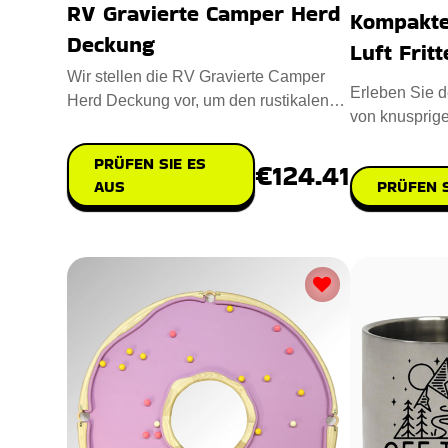
RV Gravierte Camper Herd
Kompakte 
Deckung
Luft Frit
Wir stellen die RV Gravierte Camper
Erleben Sie 
Herd Deckung vor, um den rustikalen
von knusprig
Charme Ihrer Camperküche zu
mit einer Kom
PRÜFEN SIE ES
€124.41
PRÜFEN S
AUS