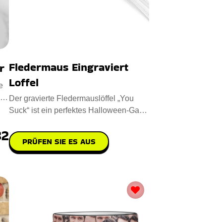
Fledermaus Eingraviert
r
Loffel
e
Der gravierte Fledermauslöffel „You
Suck“ ist ein perfektes Halloween-Gag-
Geschenk aus hochwert
32
PRÜFEN SIE ES AUS