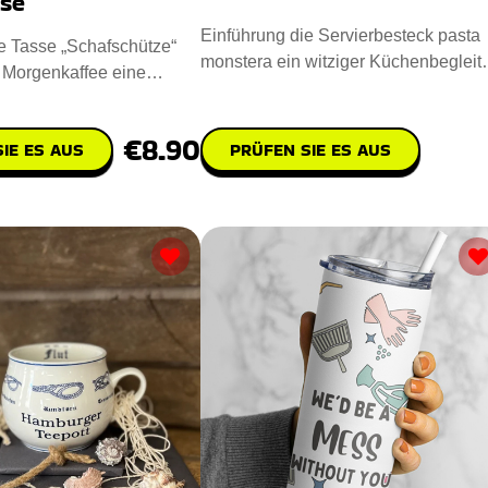
sse
Einführung die Servierbesteck pasta
e Tasse „Schafschütze“
monstera ein witziger Küchenbegleite
m Morgenkaffee eine
Es besteht zu 100 % aus
e. Sie zeigt
€8.90
IE ES AUS
PRÜFEN SIE ES AUS