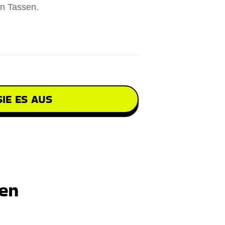
en Tassen.
IE ES AUS
ten