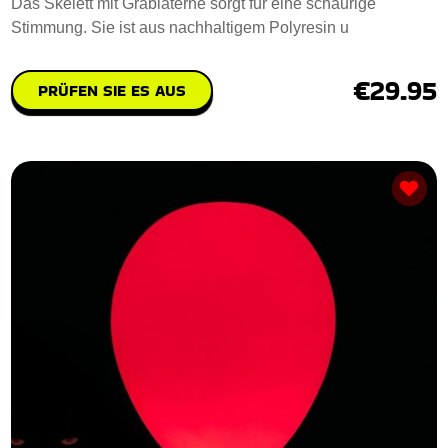
Das Skelett mit Grablaterne sorgt für eine schaurige
Stimmung. Sie ist aus nachhaltigem Polyresin u
€29.95
PRÜFEN SIE ES AUS