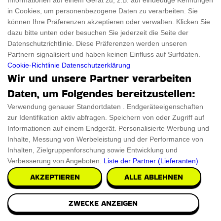
Informationen auf einem Gerät zu, z.B. auf eindeutige Kennungen
in Cookies, um personenbezogene Daten zu verarbeiten. Sie
können Ihre Präferenzen akzeptieren oder verwalten. Klicken Sie
dazu bitte unten oder besuchen Sie jederzeit die Seite der
Datenschutzrichtlinie. Diese Präferenzen werden unseren
Partnern signalisiert und haben keinen Einfluss auf Surfdaten.
Cookie-Richtlinie
Datenschutzerklärung
Wir und unsere Partner verarbeiten
Daten, um Folgendes bereitzustellen:
Verwendung genauer Standortdaten . Endgeräteeigenschaften
zur Identifikation aktiv abfragen. Speichern von oder Zugriff auf
Informationen auf einem Endgerät. Personalisierte Werbung und
Inhalte, Messung von Werbeleistung und der Performance von
Inhalten, Zielgruppenforschung sowie Entwicklung und
Verbesserung von Angeboten.
Liste der Partner (Lieferanten)
AKZEPTIEREN
ALLE ABLEHNEN
Tragbarer Sofortbilddrucker
ZWECKE ANZEIGEN
Holen Sie sich Sofortabzüge von Ihren schönsten