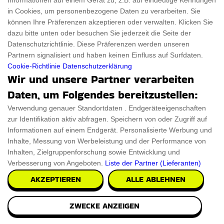
Informationen auf einem Gerät zu, z.B. auf eindeutige Kennungen
in Cookies, um personenbezogene Daten zu verarbeiten. Sie
können Ihre Präferenzen akzeptieren oder verwalten. Klicken Sie
dazu bitte unten oder besuchen Sie jederzeit die Seite der
Datenschutzrichtlinie. Diese Präferenzen werden unseren
Partnern signalisiert und haben keinen Einfluss auf Surfdaten.
Cadillac Auto Wandregal Rosa
Cookie-Richtlinie
Datenschutzerklärung
Wir und unsere Partner verarbeiten
Das Cadillac Auto Wandregal Rosa setzt einen tollen
Daten, um Folgendes bereitzustellen:
Akzent in Ihrer Küche. Entworfen aus einer Misc
Verwendung genauer Standortdaten . Endgeräteeigenschaften
zur Identifikation aktiv abfragen. Speichern von oder Zugriff auf
€191.98
PRÜFEN SIE ES AUS
Informationen auf einem Endgerät. Personalisierte Werbung und
Inhalte, Messung von Werbeleistung und der Performance von
Inhalten, Zielgruppenforschung sowie Entwicklung und
Verbesserung von Angeboten.
Liste der Partner (Lieferanten)
AKZEPTIEREN
ALLE ABLEHNEN
ZWECKE ANZEIGEN