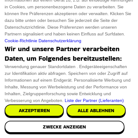
Informationen auf einem Gerät zu, z.B. auf eindeutige Kennungen
in Cookies, um personenbezogene Daten zu verarbeiten. Sie
können Ihre Präferenzen akzeptieren oder verwalten. Klicken Sie
dazu bitte unten oder besuchen Sie jederzeit die Seite der
Datenschutzrichtlinie. Diese Präferenzen werden unseren
James Bond 007 Manschettenknoepfe
Partnern signalisiert und haben keinen Einfluss auf Surfdaten.
Cookie-Richtlinie
Datenschutzerklärung
Die atemberaubenden James Bond 007
Wir und unsere Partner verarbeiten
Manschettenknöpfe sind eine wunderbare Kombination aus
Daten, um Folgendes bereitzustellen:
Eleganz u
Verwendung genauer Standortdaten . Endgeräteeigenschaften
PRÜFEN SIE ES AUS
zur Identifikation aktiv abfragen. Speichern von oder Zugriff auf
Informationen auf einem Endgerät. Personalisierte Werbung und
Inhalte, Messung von Werbeleistung und der Performance von
Inhalten, Zielgruppenforschung sowie Entwicklung und
Verbesserung von Angeboten.
Liste der Partner (Lieferanten)
AKZEPTIEREN
ALLE ABLEHNEN
ZWECKE ANZEIGEN