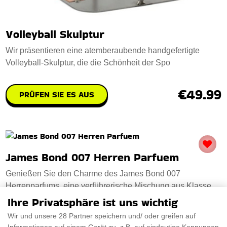
Volleyball Skulptur
Wir präsentieren eine atemberaubende handgefertigte
Volleyball-Skulptur, die die Schönheit der Spo
€49.99
PRÜFEN SIE ES AUS
James Bond 007 Herren Parfuem
Genießen Sie den Charme des James Bond 007
Herrenparfums, eine verführerische Mischung aus Klasse
Ihre Privatsphäre ist uns wichtig
Wir und unsere 28 Partner speichern und/ oder greifen auf
PRÜFEN SIE ES AUS