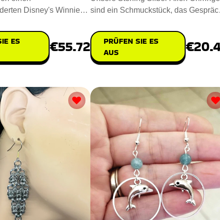
erten Disney's Winnie
sind ein Schmuckstück, das Gespräc
, um die Liebe und die
und Fantasien anregt. E
IE ES
PRÜFEN SIE ES
€55.72
€20.
AUS