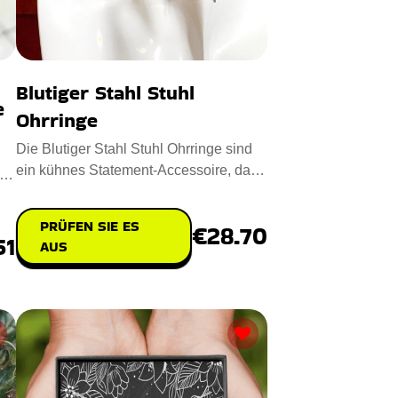
Blutiger Stahl Stuhl
e
Ohrringe
Die Blutiger Stahl Stuhl Ohrringe sind
ein kühnes Statement-Accessoire, das
.
Kunstfertigkeit mit Ner
PRÜFEN SIE ES
€28.70
51
AUS