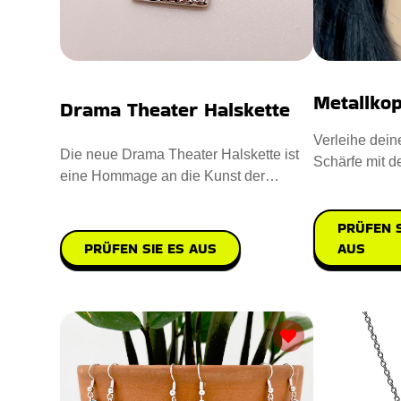
Metallko
Drama Theater Halskette
Verleihe dei
Die neue Drama Theater Halskette ist
Schärfe mit d
eine Hommage an die Kunst der
Metallkopf Oh
Aufführung. Entworfen mit hypoal
PRÜFEN S
AUS
PRÜFEN SIE ES AUS