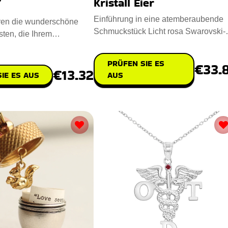
Kristall Eier
Einführung in eine atemberaubende
eren die wunderschöne
Schmuckstück Licht rosa Swarovski-
ten, die Ihrem
Kristall-Ei. Maßnahmen 2,5 x
lass eine einzigartige
PRÜFEN SIE ES
€33.
€13.32
IE ES AUS
AUS