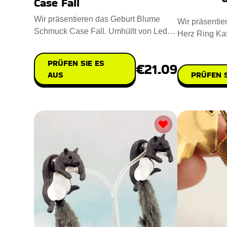
Case Fall
Wir präsentieren das Geburt Blume
Wir präsenti
Schmuck Case Fall. Umhüllt von Leder
Herz Ring Kas
und in Handarbeit gemacht,
besonderen An
PRÜFEN SIE ES
€21.09
AUS
PRÜFEN S