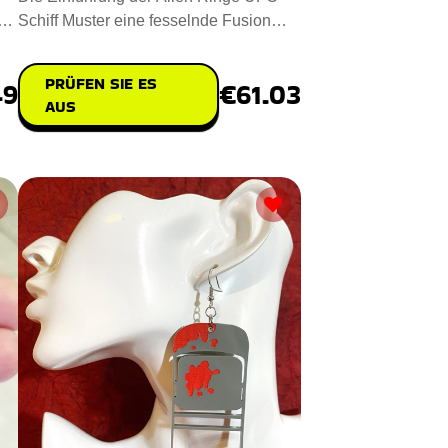
he
Schiff Muster eine fesselnde Fusion
von Handwerkskunst und Nachh
PRÜFEN SIE ES
49
€61.03
AUS