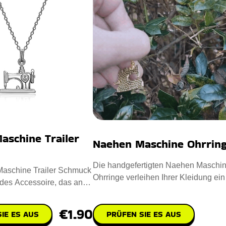
aschine Trailer
Naehen Maschine Ohrrin
Die handgefertigten Naehen Maschi
aschine Trailer Schmuck
Ohrringe verleihen Ihrer Kleidung ei
lndes Accessoire, das an
Hauch von Eleganz. Entwo
m Nähen erin
€1.90
PRÜFEN SIE ES AUS
IE ES AUS