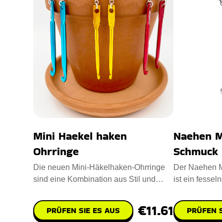
Mini Haekel haken
Naehen M
Ohrringe
Schmuck
Die neuen Mini-Häkelhaken-Ohrringe
Der Naehen M
sind eine Kombination aus Stil und
ist ein fesse
Funktionalität für Häkelfa
Ihre Liebe zu
€11.61
PRÜFEN SIE ES AUS
PRÜFEN S