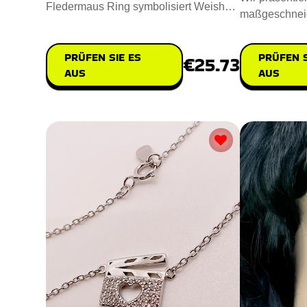
Fledermaus Ring symbolisiert Weisheit,
maßgeschneid
Tapferkeit und mystisch
the Pooh Ring
schö
PRÜFEN SIE ES
PRÜFEN S
€25.73
AUS
AUS