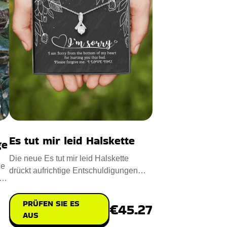
Es tut mir leid Halskette
ge
Die neue Es tut mir leid Halskette
ne
drückt aufrichtige Entschuldigungen
nen
und Gefühle aus. Entworfen
PRÜFEN SIE ES
€45.27
AUS