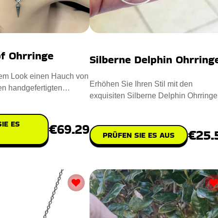
pf Ohrringe
Silberne Delphin Ohrring
nem Look einen Hauch von
Erhöhen Sie Ihren Stil mit den
en handgefertigten
exquisiten Silberne Delphin Ohrringe
rringe! Diese mod
Diese Ohrringe mit Delphin-Anh
IE ES
€69.29
€25.
PRÜFEN SIE ES AUS