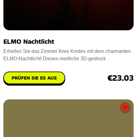
ELMO Nachtlicht
Erhellen Sie das Zimmer Ihres Kindes mit dem charmanten
ELMO-Nachtlicht! Dieses niedliche 3D-gedruck
€23.03
PRÜFEN SIE ES AUS