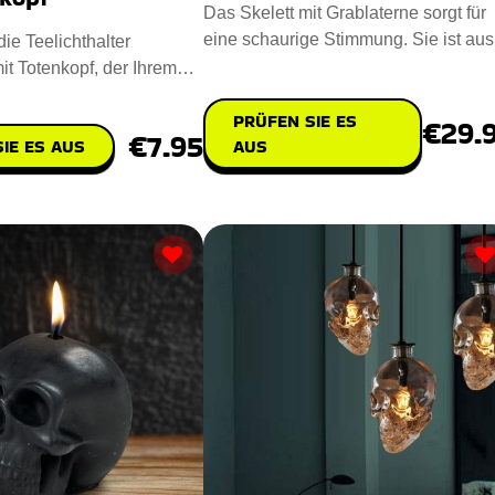
Das Skelett mit Grablaterne sorgt für
eine schaurige Stimmung. Sie ist aus
ie Teelichthalter
nachhaltigem Polyresin u
it Totenkopf, der Ihrem
ruseligen Touch ve
PRÜFEN SIE ES
€29.
€7.95
IE ES AUS
AUS