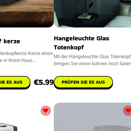
Hangeleuchte Glas
f kerze
Totenkopf
tenkopfkerze Kerze einen
Mit der Hängeleuchte Glas Totenkopf
e in Ihrem Haus
bringen Sie einen kühnen noch faire
Entworfen mit Para
Vintage-Look in Ihre Wohn
€5.99
IE ES AUS
PRÜFEN SIE ES AUS