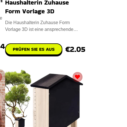
n
Haushalterin Zuhause
Form Vorlage 3D
e
Die Haushalterin Zuhause Form
Vorlage 3D ist eine ansprechende
digitale Designdatei für das CNC-Las
74
€2.05
PRÜFEN SIE ES AUS