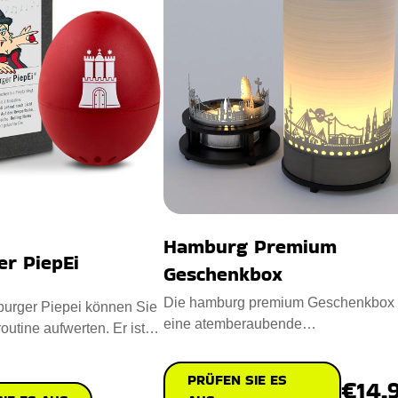
Hamburg Premium
r PiepEi
Geschenkbox
Die hamburg premium Geschenkbox 
urger Piepei können Sie
eine atemberaubende
outine aufwerten. Er ist
Kerzenbeleuchtung, die ikonische
igem Kunstst
Hamburger Wah
PRÜFEN SIE ES
€14.