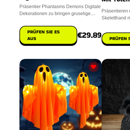
Präsentier Phantasms Demons Digitale
Präsentieren d
Dekorationen zu bringen gruselige
Skeletthand m
Geistererscheinungen und dä
Raum einen g
PRÜFEN SIE ES
€29.89
PRÜFEN S
AUS