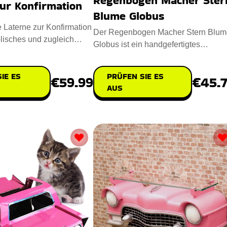
Regenbogen Macher Ster
ur Konfirmation
Blume Globus
e Laterne zur Konfirmation
Der Regenbogen Macher Stern Blum
lisches und zugleich
Globus ist ein handgefertigtes
eschenk für
Meisterwerk, das Ihren Raum mit Fre
IE ES
PRÜFEN SIE ES
€59.99
€45.
AUS