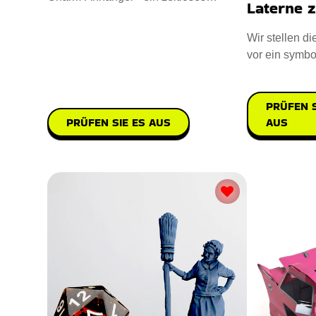
Laterne z
Andenken. Entworfen mit Sterling Sil
Wir stellen di
vor ein symbo
praktisches G
PRÜFEN S
AUS
PRÜFEN SIE ES AUS