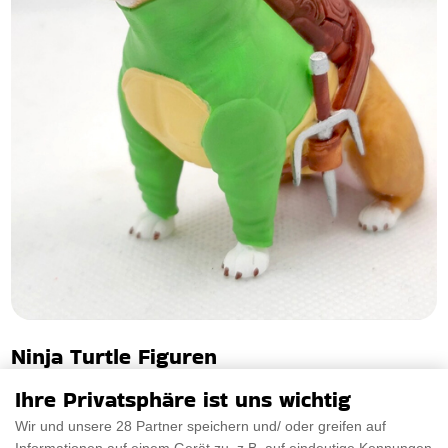
Ninja Turtle Figuren
Diese einzigartige Ninja Turtle Figuren wurde sorgfältig aus
Ihre Privatsphäre ist uns wichtig
Urethanharz hergestellt und von Hand b
Wir und unsere 28 Partner speichern und/ oder greifen auf