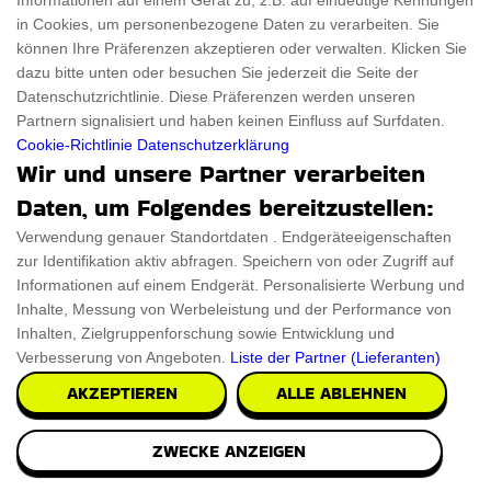
€2.25
Informationen auf einem Gerät zu, z.B. auf eindeutige Kennungen
PRÜFEN SIE ES AUS
in Cookies, um personenbezogene Daten zu verarbeiten. Sie
können Ihre Präferenzen akzeptieren oder verwalten. Klicken Sie
dazu bitte unten oder besuchen Sie jederzeit die Seite der
Datenschutzrichtlinie. Diese Präferenzen werden unseren
Partnern signalisiert und haben keinen Einfluss auf Surfdaten.
Cookie-Richtlinie
Datenschutzerklärung
Wir und unsere Partner verarbeiten
Daten, um Folgendes bereitzustellen:
Verwendung genauer Standortdaten . Endgeräteeigenschaften
zur Identifikation aktiv abfragen. Speichern von oder Zugriff auf
Informationen auf einem Endgerät. Personalisierte Werbung und
Inhalte, Messung von Werbeleistung und der Performance von
Inhalten, Zielgruppenforschung sowie Entwicklung und
Verbesserung von Angeboten.
Liste der Partner (Lieferanten)
AKZEPTIEREN
ALLE ABLEHNEN
ZWECKE ANZEIGEN