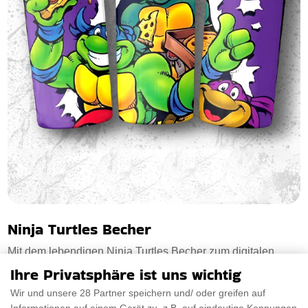
Ninja Turtles Becher
Mit dem lebendigen Ninja Turtles Becher zum digitalen
downloaden kannst du dich in Erinnerungen verl
Ihre Privatsphäre ist uns wichtig
Wir und unsere 28 Partner speichern und/ oder greifen auf