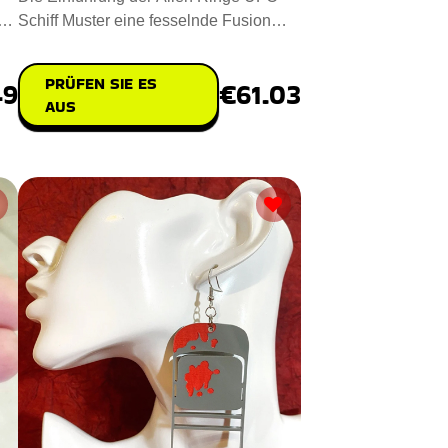
he
Schiff Muster eine fesselnde Fusion
von Handwerkskunst und Nachh
PRÜFEN SIE ES
49
€61.03
AUS