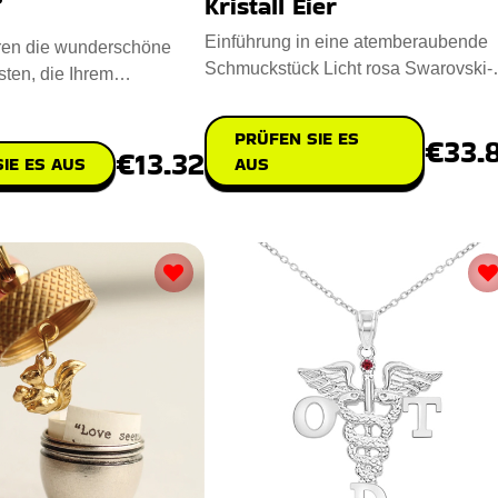
Kristall Eier
Einführung in eine atemberaubende
eren die wunderschöne
Schmuckstück Licht rosa Swarovski-
ten, die Ihrem
Kristall-Ei. Maßnahmen 2,5 x
lass eine einzigartige
PRÜFEN SIE ES
€33.
€13.32
IE ES AUS
AUS