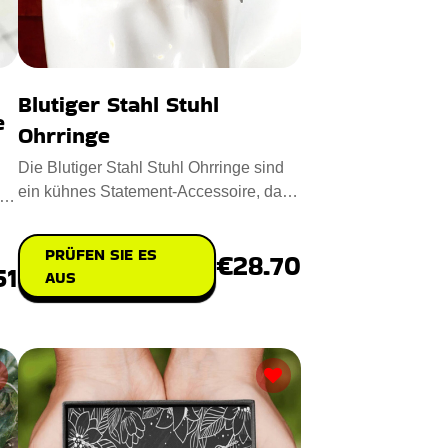
Blutiger Stahl Stuhl
e
Ohrringe
Die Blutiger Stahl Stuhl Ohrringe sind
ein kühnes Statement-Accessoire, das
.
Kunstfertigkeit mit Ner
PRÜFEN SIE ES
€28.70
51
AUS