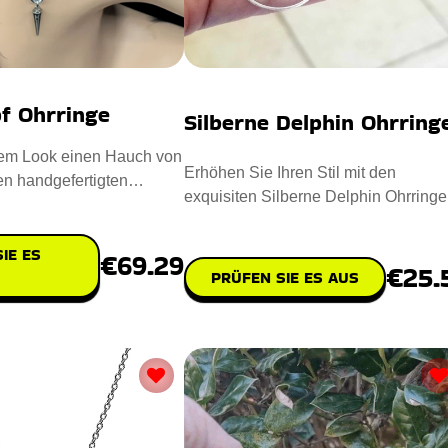
pf Ohrringe
Silberne Delphin Ohrring
nem Look einen Hauch von
Erhöhen Sie Ihren Stil mit den
en handgefertigten
exquisiten Silberne Delphin Ohrringe
rringe! Diese mod
Diese Ohrringe mit Delphin-Anh
IE ES
€69.29
€25.
PRÜFEN SIE ES AUS