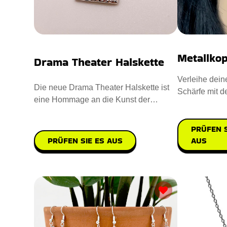
Metallko
Drama Theater Halskette
Verleihe dei
Die neue Drama Theater Halskette ist
Schärfe mit d
eine Hommage an die Kunst der
Metallkopf Oh
Aufführung. Entworfen mit hypoal
PRÜFEN S
AUS
PRÜFEN SIE ES AUS