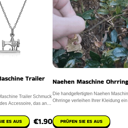
aschine Trailer
Naehen Maschine Ohrrin
Die handgefertigten Naehen Maschi
aschine Trailer Schmuck
Ohrringe verleihen Ihrer Kleidung ei
lndes Accessoire, das an
Hauch von Eleganz. Entwo
m Nähen erin
€1.90
PRÜFEN SIE ES AUS
IE ES AUS