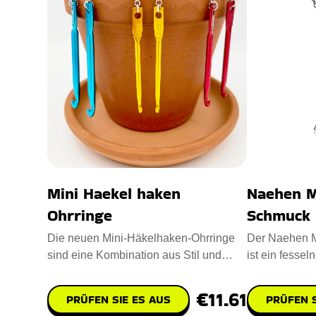
Mini Haekel haken
Naehen M
Ohrringe
Schmuck
Die neuen Mini-Häkelhaken-Ohrringe
Der Naehen M
sind eine Kombination aus Stil und
ist ein fesse
Funktionalität für Häkelfa
Ihre Liebe zu
€11.61
PRÜFEN SIE ES AUS
PRÜFEN S