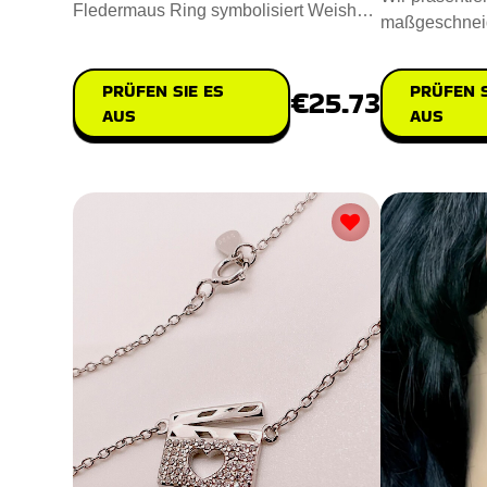
Fledermaus Ring symbolisiert Weisheit,
maßgeschneid
Tapferkeit und mystisch
the Pooh Ring
schö
PRÜFEN SIE ES
PRÜFEN S
€25.73
AUS
AUS