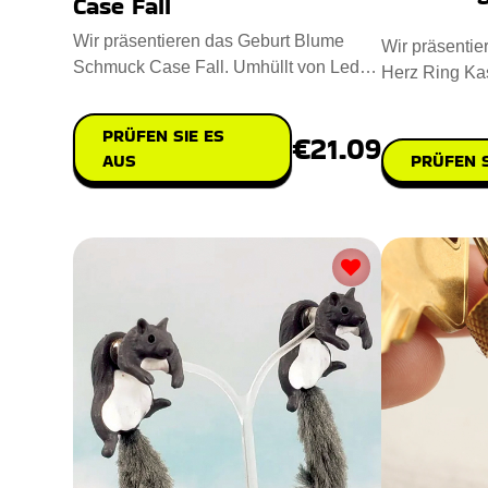
Case Fall
Wir präsentieren das Geburt Blume
Wir präsenti
Schmuck Case Fall. Umhüllt von Leder
Herz Ring Kas
und in Handarbeit gemacht,
besonderen An
PRÜFEN SIE ES
€21.09
AUS
PRÜFEN S