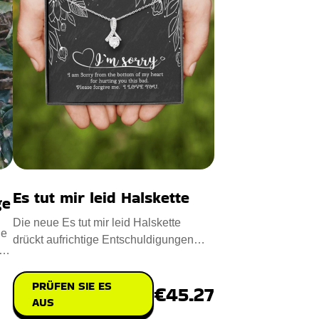
Es tut mir leid Halskette
ge
Die neue Es tut mir leid Halskette
ne
drückt aufrichtige Entschuldigungen
nen
und Gefühle aus. Entworfen
PRÜFEN SIE ES
€45.27
AUS