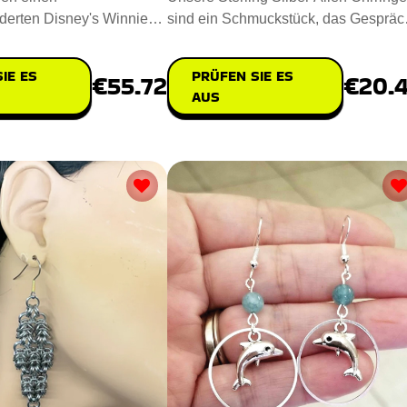
erten Disney's Winnie
sind ein Schmuckstück, das Gespräc
, um die Liebe und die
und Fantasien anregt. E
IE ES
PRÜFEN SIE ES
€55.72
€20.
AUS