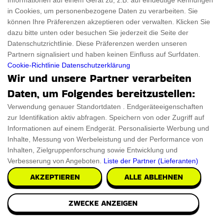
Informationen auf einem Gerät zu, z.B. auf eindeutige Kennungen
in Cookies, um personenbezogene Daten zu verarbeiten. Sie
können Ihre Präferenzen akzeptieren oder verwalten. Klicken Sie
dazu bitte unten oder besuchen Sie jederzeit die Seite der
Datenschutzrichtlinie. Diese Präferenzen werden unseren
Partnern signalisiert und haben keinen Einfluss auf Surfdaten.
Cookie-Richtlinie
Datenschutzerklärung
Wir und unsere Partner verarbeiten
Daten, um Folgendes bereitzustellen:
Verwendung genauer Standortdaten . Endgeräteeigenschaften
zur Identifikation aktiv abfragen. Speichern von oder Zugriff auf
Informationen auf einem Endgerät. Personalisierte Werbung und
Inhalte, Messung von Werbeleistung und der Performance von
Inhalten, Zielgruppenforschung sowie Entwicklung und
Verbesserung von Angeboten.
Liste der Partner (Lieferanten)
AKZEPTIEREN
ALLE ABLEHNEN
Tragbarer Sofortbilddrucker
ZWECKE ANZEIGEN
Holen Sie sich Sofortabzüge von Ihren schönsten