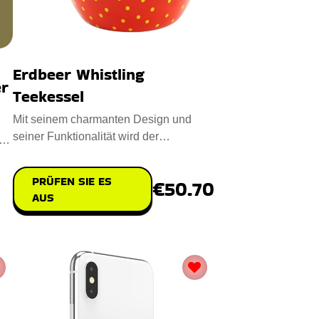
Erdbeer Whistling
er
Teekessel
Mit seinem charmanten Design und
seiner Funktionalität wird der
em
Erdbeerpfeifende Teekessel Ihr Koch
PRÜFEN SIE ES
€50.70
AUS