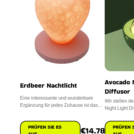
Avocado N
Erdbeer Nachtlicht
Diffusor
Eine interessante und wunderbare
Wir stellen 
Ergänzung für jedes Zuhause ist das
Night Light Dif
Strawberry Night Light Es ist
Ihre Stimmun
PRÜFEN SIE ES
PRÜFEN S
€14.78
AUS
AUS