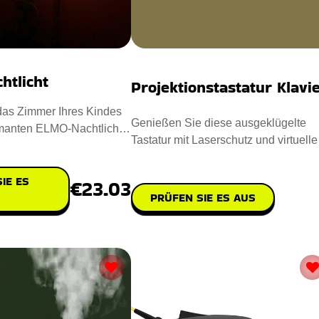
htlicht
Projektionstastatur Klavi
das Zimmer Ihres Kindes
Genießen Sie diese ausgeklügelte
manten ELMO-Nachtlicht!
Tastatur mit Laserschutz und virtuell
iche 3D-gedruck
Klavier, die Ihnen den Al
IE ES
€23.03
PRÜFEN SIE ES AUS