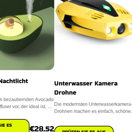
achtlicht
Unterwasser Kamera
Drohne
den bezaubernden Avocado
Die modernsten Unterwasserkamera
fuser vor, der ideal ist, um
Drohnen machen es einfach, schöne
g zu ve
Unterwasseraufnahmen zu machen.
IE ES
€28.52
PRÜFEN SIE ES AUS