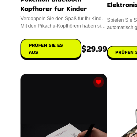
Elektroni
Kopfhorer fur Kinder
Verdoppeln Sie den Spaß für Ihr Kind.
Spielen Sie S
Mit den Pikachu-Kopfhörern haben sie
automatisch g
ein unvergessliches Po
robotergestütz
PRÜFEN SIE ES
$29.99
AUS
PRÜFEN S