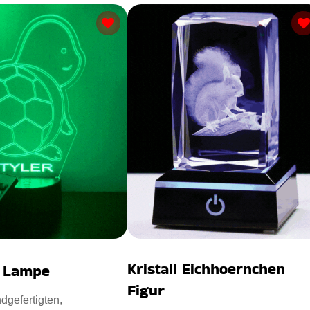
Kristall Eichhoernchen
D Lampe
Figur
dgefertigten,