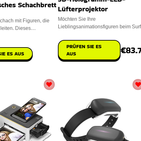
sches Schachbrett
Lüfterprojektor
Möchten Sie Ihre
chach mit Figuren, die
Lieblingsanimationsfiguren beim Sur
leiten. Dieses
in 3D mit immersiven Bildern
te intelligente Schac
genießen? Nut
PRÜFEN SIE ES
€83.
IE ES AUS
AUS