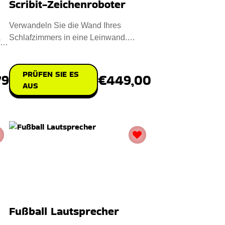
Scribit-Zeichenroboter
Verwandeln Sie die Wand Ihres
Schlafzimmers in eine Leinwand.
fen
Installieren Sie Scribit und genießen
PRÜFEN SIE ES
€449,00
79
AUS
Fußball Lautsprecher