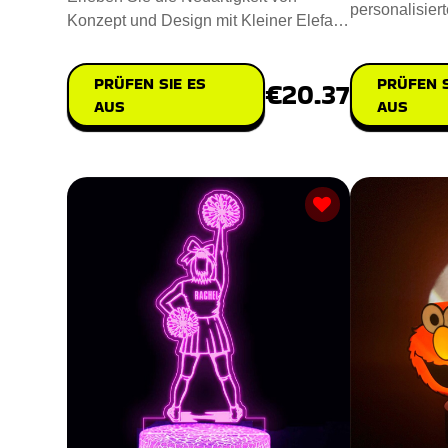
personalisier
Konzept und Design mit Kleiner Elefant
erhellst du d
Aetherisches Oel Diffusor. D
atembera
PRÜFEN S
PRÜFEN SIE ES
€20.37
AUS
AUS