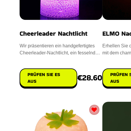
Cheerleader Nachtlicht
ELMO Nac
Wir präsentieren ein handgefertigtes
Erhellen Sie 
Cheerleader-Nachtlicht, ein fesselndes
mit dem char
Meisterwerk für Ihr Zu
Dieses niedl
PRÜFEN SIE ES
PRÜFEN S
€28.60
AUS
AUS