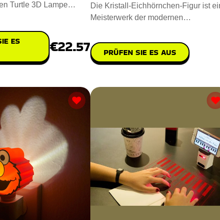
ten Turtle 3D Lampe
Die Kristall-Eichhörnchen-Figur ist ei
ein Zimmer! Diese
Meisterwerk der modernen
Technologie. Hergestellt mit einem
IE ES
€22.57
PRÜFEN SIE ES AUS