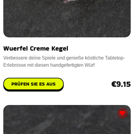
Wuerfel Creme Kegel
Verbessere deine Spiele und genieße köstliche Tabletop-
Erlebnisse mit diesen handgefertigten Würf
€9.15
PRÜFEN SIE ES AUS