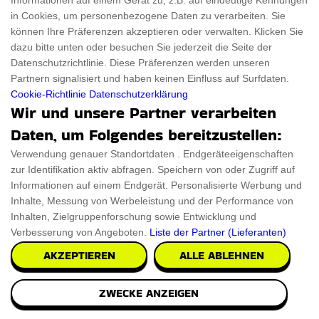
Informationen auf einem Gerät zu, z.B. auf eindeutige Kennungen
Katzen Gesicht Wuerfel Satz
in Cookies, um personenbezogene Daten zu verarbeiten. Sie
können Ihre Präferenzen akzeptieren oder verwalten. Klicken Sie
Gönnen Sie sich das Katzen Gesicht Wuerfel Satz und
dazu bitte unten oder besuchen Sie jederzeit die Seite der
frönen Sie Ihrer katzenhaften Leidenschaft. Al
Datenschutzrichtlinie. Diese Präferenzen werden unseren
Partnern signalisiert und haben keinen Einfluss auf Surfdaten.
Cookie-Richtlinie
Datenschutzerklärung
PRÜFEN SIE ES AUS
Wir und unsere Partner verarbeiten
Daten, um Folgendes bereitzustellen:
Verwendung genauer Standortdaten . Endgeräteeigenschaften
zur Identifikation aktiv abfragen. Speichern von oder Zugriff auf
Informationen auf einem Endgerät. Personalisierte Werbung und
Inhalte, Messung von Werbeleistung und der Performance von
Inhalten, Zielgruppenforschung sowie Entwicklung und
Verbesserung von Angeboten.
Liste der Partner (Lieferanten)
AKZEPTIEREN
ALLE ABLEHNEN
ZWECKE ANZEIGEN