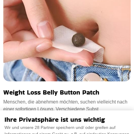
Weight Loss Belly Button Patch
Menschen, die abnehmen möchten, suchen vielleicht nach
einer sofortigen Lösung. Verschiedene Subst
Ihre Privatsphäre ist uns wichtig
€18.50
PRÜFEN SIE ES AUS
Wir und unsere 28 Partner speichern und/ oder greifen auf