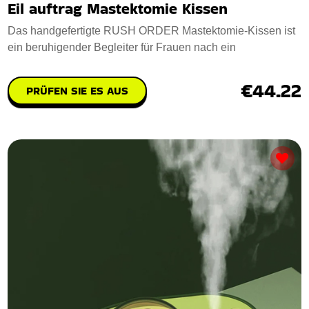
Eil auftrag Mastektomie Kissen
Das handgefertigte RUSH ORDER Mastektomie-Kissen ist
ein beruhigender Begleiter für Frauen nach ein
€44.22
PRÜFEN SIE ES AUS