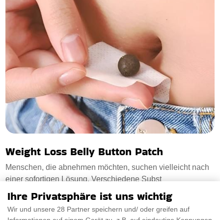
Weight Loss Belly Button Patch
Menschen, die abnehmen möchten, suchen vielleicht nach
einer sofortigen Lösung. Verschiedene Subst
Ihre Privatsphäre ist uns wichtig
€18.50
PRÜFEN SIE ES AUS
Wir und unsere 28 Partner speichern und/ oder greifen auf