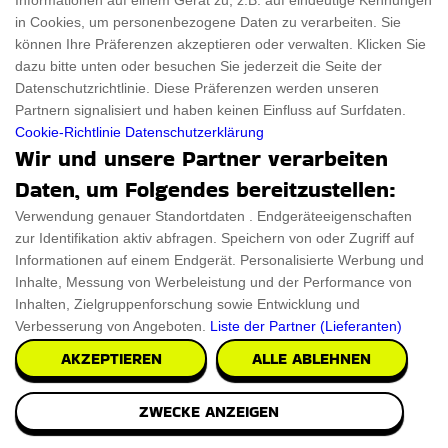
Informationen auf einem Gerät zu, z.B. auf eindeutige Kennungen
€18.50
PRÜFEN SIE ES AUS
in Cookies, um personenbezogene Daten zu verarbeiten. Sie
können Ihre Präferenzen akzeptieren oder verwalten. Klicken Sie
dazu bitte unten oder besuchen Sie jederzeit die Seite der
Datenschutzrichtlinie. Diese Präferenzen werden unseren
Partnern signalisiert und haben keinen Einfluss auf Surfdaten.
Cookie-Richtlinie
Datenschutzerklärung
Wir und unsere Partner verarbeiten
Daten, um Folgendes bereitzustellen:
Verwendung genauer Standortdaten . Endgeräteeigenschaften
zur Identifikation aktiv abfragen. Speichern von oder Zugriff auf
Informationen auf einem Endgerät. Personalisierte Werbung und
Inhalte, Messung von Werbeleistung und der Performance von
Inhalten, Zielgruppenforschung sowie Entwicklung und
Verbesserung von Angeboten.
Liste der Partner (Lieferanten)
AKZEPTIEREN
ALLE ABLEHNEN
ZWECKE ANZEIGEN