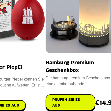
Hamburg Premium
r PiepEi
Geschenkbox
Die hamburg premium Geschenkbox 
urger Piepei können Sie
eine atemberaubende
outine aufwerten. Er ist
Kerzenbeleuchtung, die ikonische
igem Kunstst
Hamburger Wah
PRÜFEN SIE ES
€14.
IE ES AUS
AUS