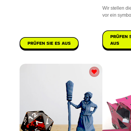
Wir stellen di
vor ein symbo
praktisches G
PRÜFEN S
AUS
PRÜFEN SIE ES AUS