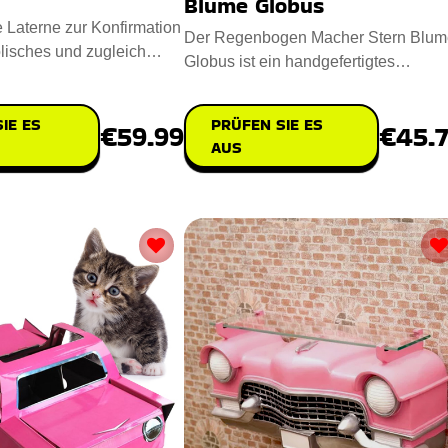
Blume Globus
e Laterne zur Konfirmation
Der Regenbogen Macher Stern Blum
lisches und zugleich
Globus ist ein handgefertigtes
eschenk für
Meisterwerk, das Ihren Raum mit Fre
IE ES
PRÜFEN SIE ES
€59.99
€45.
AUS