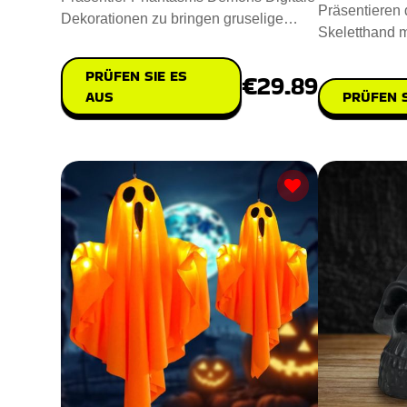
Präsentieren d
Dekorationen zu bringen gruselige
Skeletthand m
Geistererscheinungen und dä
Raum einen g
PRÜFEN SIE ES
€29.89
PRÜFEN S
AUS