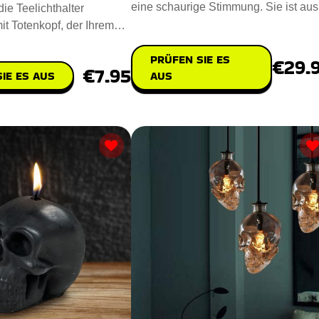
eine schaurige Stimmung. Sie ist aus
ie Teelichthalter
nachhaltigem Polyresin u
it Totenkopf, der Ihrem
ruseligen Touch ve
PRÜFEN SIE ES
€29.
€7.95
IE ES AUS
AUS