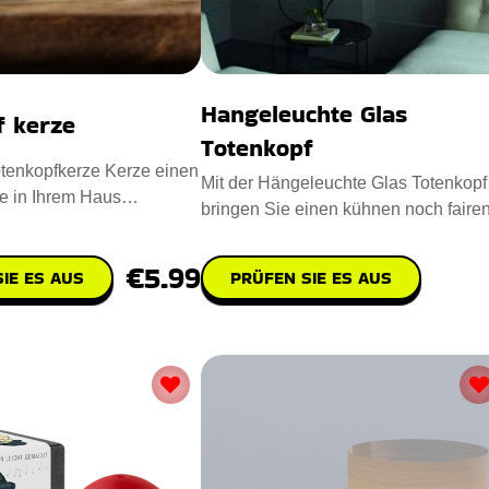
Hangeleuchte Glas
f kerze
Totenkopf
tenkopfkerze Kerze einen
Mit der Hängeleuchte Glas Totenkopf
e in Ihrem Haus
bringen Sie einen kühnen noch faire
Entworfen mit Para
Vintage-Look in Ihre Wohn
€5.99
IE ES AUS
PRÜFEN SIE ES AUS