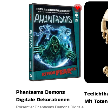
Phantasms Demons
Teelichth
Digitale Dekorationen
Mit Tote
Präsentier Phantasms Demons Digitale