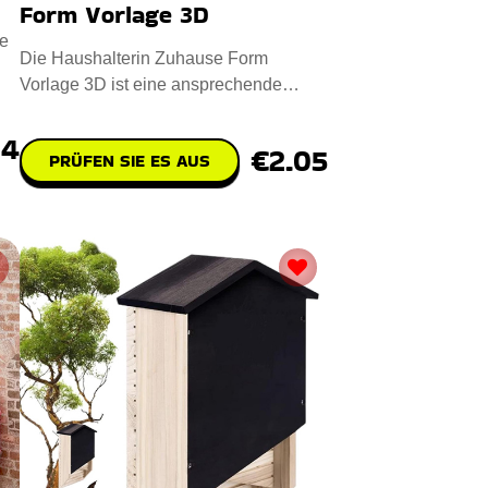
Form Vorlage 3D
e
Die Haushalterin Zuhause Form
Vorlage 3D ist eine ansprechende
digitale Designdatei für das CNC-Las
74
€2.05
PRÜFEN SIE ES AUS