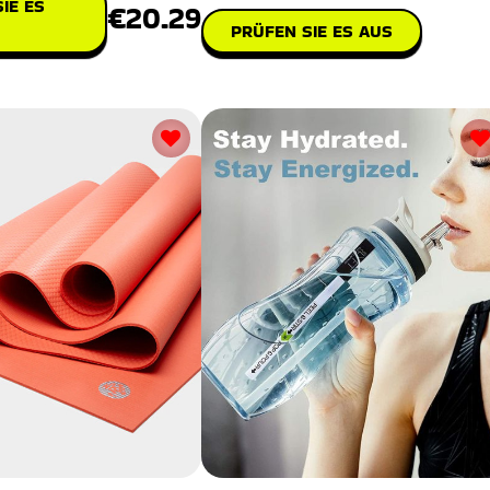
IE ES
€20.29
PRÜFEN SIE ES AUS