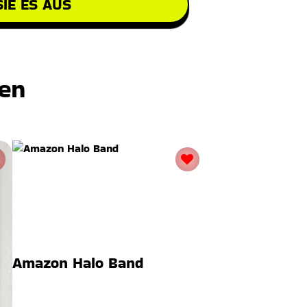
IE ES AUS
ten
Amazon Halo Band