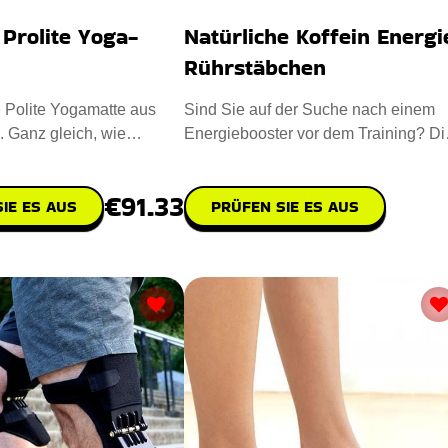
Prolite Yoga-
Natürliche Koffein Energi
Rührstäbchen
 Polite Yogamatte aus
Sind Sie auf der Suche nach einem
. Ganz gleich, wie
Energiebooster vor dem Training? Di
Ihre Haltung ist,
Natural Caffeine Sticks sind
€91.33
IE ES AUS
PRÜFEN SIE ES AUS