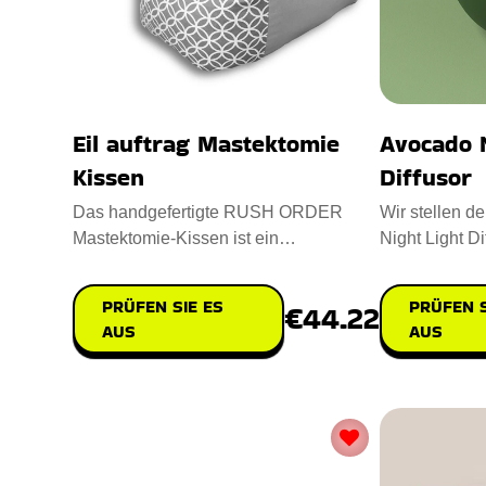
Eil auftrag Mastektomie
Avocado N
Kissen
Diffusor
Das handgefertigte RUSH ORDER
Wir stellen 
Mastektomie-Kissen ist ein
Night Light Dif
beruhigender Begleiter für Frauen nach
Ihre Stimmun
ein
PRÜFEN SIE ES
PRÜFEN S
€44.22
AUS
AUS