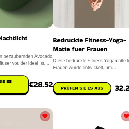
achtlicht
Bedruckte Fitness-Yoga-
Matte fuer Frauen
den bezaubernden Avocado
Diese bedruckte Fitness-Yogamatte f
fuser vor, der ideal ist, um
Frauen wurde entwickelt, um
g zu ve
Yogapraxis sowohl mit Stil als au
IE ES
€28.52
32.
PRÜFEN SIE ES AUS