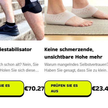
estabilisator
Keine schmerzende,
unsichtbare Hohe mehr
ch schon alt? Nein, Sie
Warum mangelndes Selbstvertrauen
! Holen Sie sich diese
Haben Sie gesagt, dass Sie zu klein
abilisator P
sind? Kein Problem, erhalten 3
IE ES
PRÜFEN SIE ES
€70.27
€23.
AUS