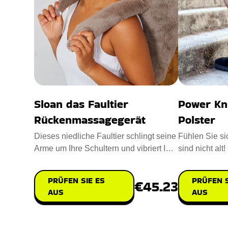
Sloan das Faultier
Power Kni
Rückenmassagegerät
Polster
Dieses niedliche Faultier schlingt seine
Fühlen Sie si
Arme um Ihre Schultern und vibriert Ihre
sind nicht alt
Rückenschmerzen w
Power Knee St
PRÜFEN SIE ES
PRÜFEN S
€45.23
AUS
AUS