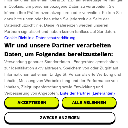
Informationen auf einem Gerät zu, z.B. auf eindeutige Kennungen
in Cookies, um personenbezogene Daten zu verarbeiten. Sie
können Ihre Präferenzen akzeptieren oder verwalten. Klicken Sie
dazu bitte unten oder besuchen Sie jederzeit die Seite der
Datenschutzrichtlinie. Diese Präferenzen werden unseren
Partnern signalisiert und haben keinen Einfluss auf Surfdaten.
Cookie-Richtlinie
Datenschutzerklärung
Wir und unsere Partner verarbeiten
Daten, um Folgendes bereitzustellen:
Verwendung genauer Standortdaten . Endgeräteeigenschaften
zur Identifikation aktiv abfragen. Speichern von oder Zugriff auf
Informationen auf einem Endgerät. Personalisierte Werbung und
Cadillac Auto Wandregal Rosa
Inhalte, Messung von Werbeleistung und der Performance von
Das Cadillac Auto Wandregal Rosa setzt einen tollen
Inhalten, Zielgruppenforschung sowie Entwicklung und
Verbesserung von Angeboten.
Liste der Partner (Lieferanten)
Akzent in Ihrer Küche. Entworfen aus einer Misc
AKZEPTIEREN
ALLE ABLEHNEN
€191.98
PRÜFEN SIE ES AUS
ZWECKE ANZEIGEN