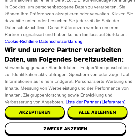
Informationen auf einem Gerät zu, z.B. auf eindeutige Kennungen
Sieht Ihr vierbeiniger Freund nicht wie ein Champion aus?
in Cookies, um personenbezogene Daten zu verarbeiten. Sie
In dieser Hunde-Baseballmütze sieht er ta
können Ihre Präferenzen akzeptieren oder verwalten. Klicken Sie
dazu bitte unten oder besuchen Sie jederzeit die Seite der
€28.85
PRÜFEN SIE ES AUS
Datenschutzrichtlinie. Diese Präferenzen werden unseren
Partnern signalisiert und haben keinen Einfluss auf Surfdaten.
Cookie-Richtlinie
Datenschutzerklärung
Wir und unsere Partner verarbeiten
Daten, um Folgendes bereitzustellen:
Verwendung genauer Standortdaten . Endgeräteeigenschaften
zur Identifikation aktiv abfragen. Speichern von oder Zugriff auf
Informationen auf einem Endgerät. Personalisierte Werbung und
Inhalte, Messung von Werbeleistung und der Performance von
Inhalten, Zielgruppenforschung sowie Entwicklung und
Verbesserung von Angeboten.
Liste der Partner (Lieferanten)
AKZEPTIEREN
ALLE ABLEHNEN
ZWECKE ANZEIGEN