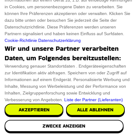
Informationen auf einem Gerät zu, z.B. auf eindeutige Kennungen
Zuruck in die Zukunft Hoverboard
in Cookies, um personenbezogene Daten zu verarbeiten. Sie
Versetze dich zurück in die 80er Jahre mit dem Zurück in
können Ihre Präferenzen akzeptieren oder verwalten. Klicken Sie
die Zukunft Hoverboard, das sorgfältig i
dazu bitte unten oder besuchen Sie jederzeit die Seite der
Datenschutzrichtlinie. Diese Präferenzen werden unseren
Partnern signalisiert und haben keinen Einfluss auf Surfdaten.
€492.47
PRÜFEN SIE ES AUS
Cookie-Richtlinie
Datenschutzerklärung
Wir und unsere Partner verarbeiten
Daten, um Folgendes bereitzustellen:
Verwendung genauer Standortdaten . Endgeräteeigenschaften
zur Identifikation aktiv abfragen. Speichern von oder Zugriff auf
Informationen auf einem Endgerät. Personalisierte Werbung und
Inhalte, Messung von Werbeleistung und der Performance von
Inhalten, Zielgruppenforschung sowie Entwicklung und
Verbesserung von Angeboten.
Liste der Partner (Lieferanten)
AKZEPTIEREN
ALLE ABLEHNEN
ZWECKE ANZEIGEN