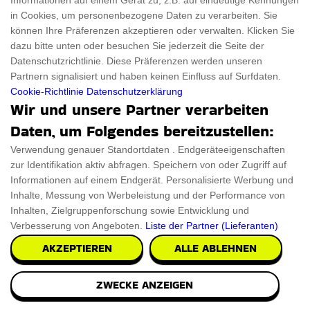
Informationen auf einem Gerät zu, z.B. auf eindeutige Kennungen
in Cookies, um personenbezogene Daten zu verarbeiten. Sie
können Ihre Präferenzen akzeptieren oder verwalten. Klicken Sie
dazu bitte unten oder besuchen Sie jederzeit die Seite der
Datenschutzrichtlinie. Diese Präferenzen werden unseren
Partnern signalisiert und haben keinen Einfluss auf Surfdaten.
Cookie-Richtlinie
Datenschutzerklärung
Wir und unsere Partner verarbeiten
Zuruck in die Zukunft Hoverboard
Daten, um Folgendes bereitzustellen:
Versetze dich zurück in die 80er Jahre mit dem Zurück in
Verwendung genauer Standortdaten . Endgeräteeigenschaften
die Zukunft Hoverboard, das sorgfältig i
zur Identifikation aktiv abfragen. Speichern von oder Zugriff auf
Informationen auf einem Endgerät. Personalisierte Werbung und
€492.47
PRÜFEN SIE ES AUS
Inhalte, Messung von Werbeleistung und der Performance von
Inhalten, Zielgruppenforschung sowie Entwicklung und
Verbesserung von Angeboten.
Liste der Partner (Lieferanten)
AKZEPTIEREN
ALLE ABLEHNEN
ZWECKE ANZEIGEN