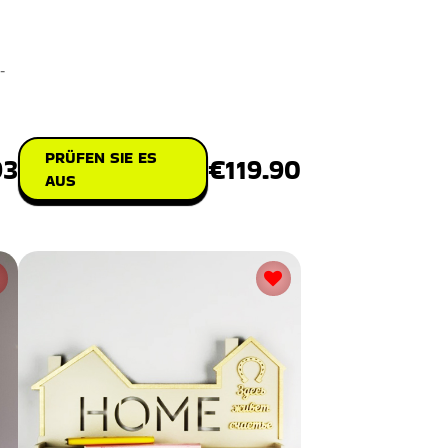
gemütliche Übernachtung zu erle
-
PRÜFEN SIE ES
€119.90
93
AUS