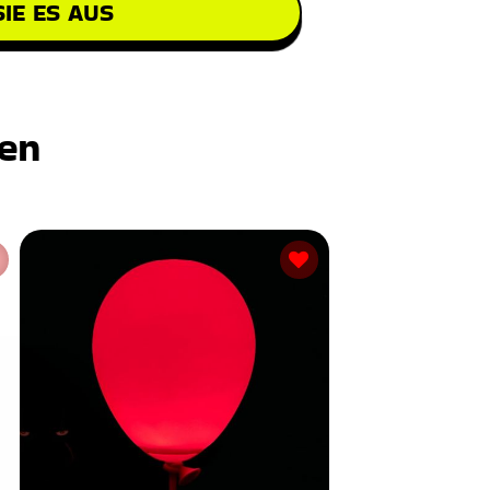
IE ES AUS
ten