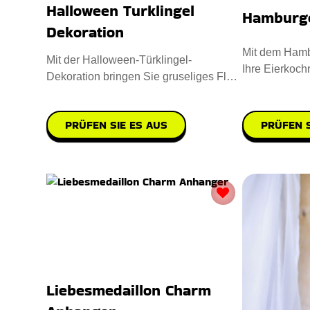
Halloween Turklingel
Hamburge
Dekoration
Mit dem Hamb
Mit der Halloween-Türklingel-
Ihre Eierkochr
Dekoration bringen Sie gruseliges Flair
aus hochwert
in Ihre Deko-Kollektion. Sie i
PRÜFEN SIE ES AUS
PRÜFEN S
Liebesmedaillon Charm