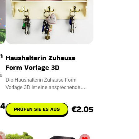
n
Haushalterin Zuhause
Form Vorlage 3D
e
Die Haushalterin Zuhause Form
Vorlage 3D ist eine ansprechende
digitale Designdatei für das CNC-Las
74
€2.05
PRÜFEN SIE ES AUS