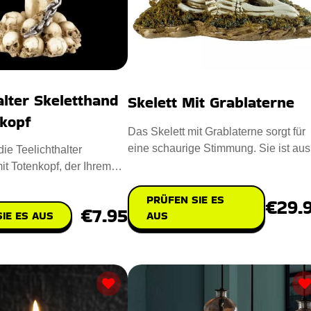
alter Skeletthand
Skelett Mit Grablaterne
nkopf
Das Skelett mit Grablaterne sorgt für
eine schaurige Stimmung. Sie ist aus
ie Teelichthalter
nachhaltigem Polyresin u
it Totenkopf, der Ihrem
ruseligen Touch ve
PRÜFEN SIE ES
€29.
€7.95
IE ES AUS
AUS