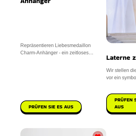
Anhanger
Repräsentieren Liebesmedaillon
Charm-Anhänger - ein zeitloses
Laterne z
Andenken. Entworfen mit Sterling Sil
Wir stellen di
vor ein symbo
praktisches G
PRÜFEN S
AUS
PRÜFEN SIE ES AUS