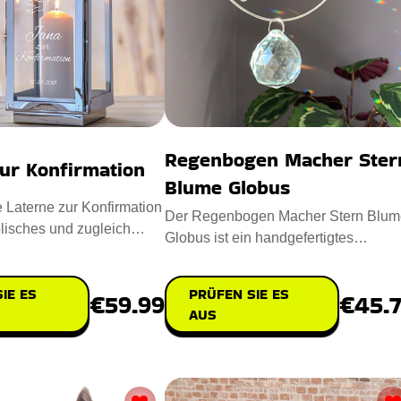
Regenbogen Macher Ster
ur Konfirmation
Blume Globus
e Laterne zur Konfirmation
Der Regenbogen Macher Stern Blum
lisches und zugleich
Globus ist ein handgefertigtes
eschenk für
Meisterwerk, das Ihren Raum mit Fre
IE ES
PRÜFEN SIE ES
€59.99
€45.
AUS