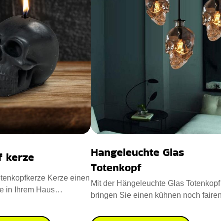
Hangeleuchte Glas
f kerze
Totenkopf
tenkopfkerze Kerze einen
Mit der Hängeleuchte Glas Totenkopf
e in Ihrem Haus
bringen Sie einen kühnen noch faire
Entworfen mit Para
Vintage-Look in Ihre Wohn