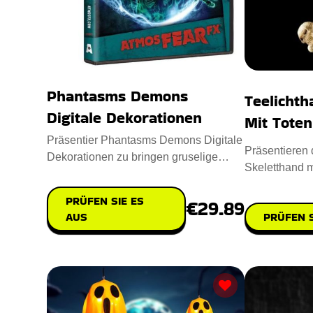
Phantasms Demons
Teelichth
Digitale Dekorationen
Mit Tote
Präsentier Phantasms Demons Digitale
Präsentieren d
Dekorationen zu bringen gruselige
Skeletthand m
Geistererscheinungen und dä
Raum einen g
PRÜFEN SIE ES
€29.89
PRÜFEN S
AUS