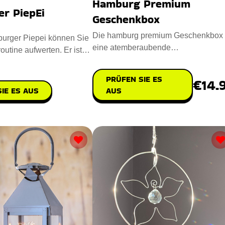
Hamburg Premium
r PiepEi
Geschenkbox
Die hamburg premium Geschenkbox 
urger Piepei können Sie
eine atemberaubende
outine aufwerten. Er ist
Kerzenbeleuchtung, die ikonische
igem Kunstst
Hamburger Wah
PRÜFEN SIE ES
€14.
IE ES AUS
AUS