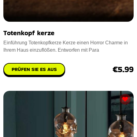
Totenkopf kerze
Einführung Totenkopfkerze Kerze einen Horror Charme in
Ihrem Haus einzuflößen. Entworfen mit Para
€5.99
PRÜFEN SIE ES AUS