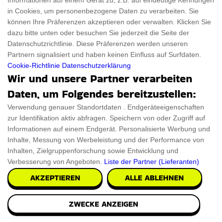
Informationen auf einem Gerät zu, z.B. auf eindeutige Kennungen
in Cookies, um personenbezogene Daten zu verarbeiten. Sie
können Ihre Präferenzen akzeptieren oder verwalten. Klicken Sie
dazu bitte unten oder besuchen Sie jederzeit die Seite der
Datenschutzrichtlinie. Diese Präferenzen werden unseren
Partnern signalisiert und haben keinen Einfluss auf Surfdaten.
Cookie-Richtlinie
Datenschutzerklärung
Fledermaus Haus Fur Draussen
Wir und unsere Partner verarbeiten
Daten, um Folgendes bereitzustellen:
Verschönern Sie Ihren Garten mit dem Fledermaushaus für
den Außenbereich. Dieses stilvolle Fleder
Verwendung genauer Standortdaten . Endgeräteeigenschaften
zur Identifikation aktiv abfragen. Speichern von oder Zugriff auf
Informationen auf einem Endgerät. Personalisierte Werbung und
€8.49
PRÜFEN SIE ES AUS
Inhalte, Messung von Werbeleistung und der Performance von
Inhalten, Zielgruppenforschung sowie Entwicklung und
Verbesserung von Angeboten.
Liste der Partner (Lieferanten)
AKZEPTIEREN
ALLE ABLEHNEN
ZWECKE ANZEIGEN