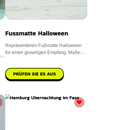
Fussmatte Halloween
Repräsentieren Fußmatte Halloween
für einen gruseligen Empfang. Maße:
n
40 x 60 cm. Entworfen aus
PRÜFEN SIE ES AUS