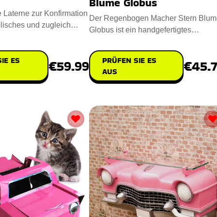
Blume Globus
e Laterne zur Konfirmation
Der Regenbogen Macher Stern Blum
lisches und zugleich
Globus ist ein handgefertigtes
eschenk für
Meisterwerk, das Ihren Raum mit Fre
IE ES
PRÜFEN SIE ES
€59.99
€45.
AUS