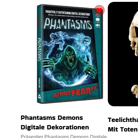
Phantasms Demons
Teelichth
Digitale Dekorationen
Mit Tote
Präsentier Phantasms Demons Digitale