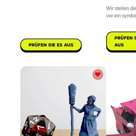
Wir stellen di
vor ein symbo
praktisches G
PRÜFEN S
AUS
PRÜFEN SIE ES AUS