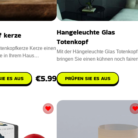
Hangeleuchte Glas
f kerze
Totenkopf
tenkopfkerze Kerze einen
Mit der Hängeleuchte Glas Totenkopf
e in Ihrem Haus
bringen Sie einen kühnen noch faire
Entworfen mit Para
Vintage-Look in Ihre Wohn
€5.99
IE ES AUS
PRÜFEN SIE ES AUS