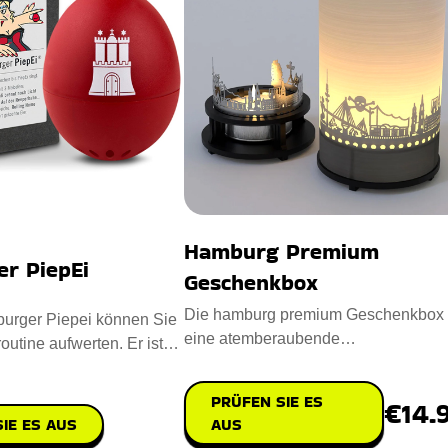
Hamburg Premium
r PiepEi
Geschenkbox
Die hamburg premium Geschenkbox 
urger Piepei können Sie
eine atemberaubende
outine aufwerten. Er ist
Kerzenbeleuchtung, die ikonische
igem Kunstst
Hamburger Wah
PRÜFEN SIE ES
€14.
IE ES AUS
AUS