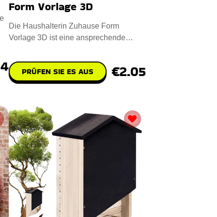
Form Vorlage 3D
e
Die Haushalterin Zuhause Form
Vorlage 3D ist eine ansprechende
digitale Designdatei für das CNC-Las
74
€2.05
PRÜFEN SIE ES AUS