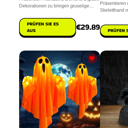
Präsentieren d
Dekorationen zu bringen gruselige
Skeletthand m
Geistererscheinungen und dä
Raum einen g
PRÜFEN SIE ES
€29.89
PRÜFEN S
AUS