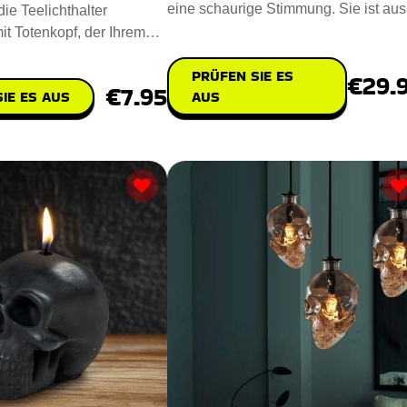
eine schaurige Stimmung. Sie ist aus
ie Teelichthalter
nachhaltigem Polyresin u
it Totenkopf, der Ihrem
ruseligen Touch ve
PRÜFEN SIE ES
€29.
€7.95
IE ES AUS
AUS