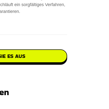
hläuft ein sorgfältiges Verfahren,
arantieren.
IE ES AUS
ten