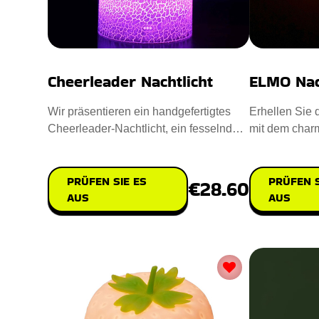
Cheerleader Nachtlicht
ELMO Nac
Wir präsentieren ein handgefertigtes
Erhellen Sie 
Cheerleader-Nachtlicht, ein fesselndes
mit dem char
Meisterwerk für Ihr Zu
Dieses niedl
PRÜFEN SIE ES
PRÜFEN S
€28.60
AUS
AUS