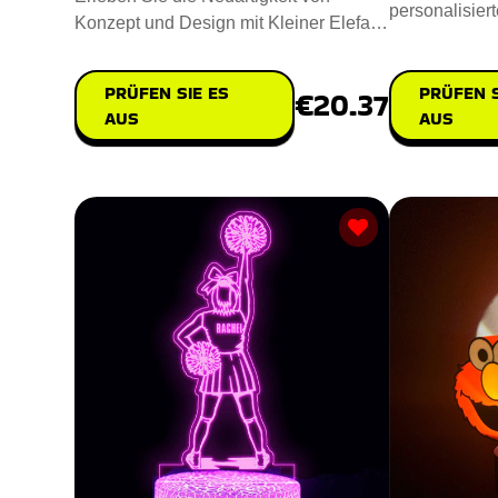
personalisier
Konzept und Design mit Kleiner Elefant
erhellst du d
Aetherisches Oel Diffusor. D
atembera
PRÜFEN S
PRÜFEN SIE ES
€20.37
AUS
AUS