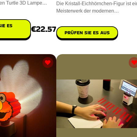
ten Turtle 3D Lampe
Die Kristall-Eichhörnchen-Figur ist ei
ein Zimmer! Diese
Meisterwerk der modernen
Technologie. Hergestellt mit einem
IE ES
€22.57
PRÜFEN SIE ES AUS