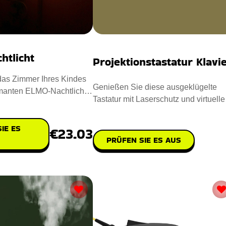
htlicht
Projektionstastatur Klavi
das Zimmer Ihres Kindes
Genießen Sie diese ausgeklügelte
manten ELMO-Nachtlicht!
Tastatur mit Laserschutz und virtuell
iche 3D-gedruck
Klavier, die Ihnen den Al
IE ES
€23.03
PRÜFEN SIE ES AUS