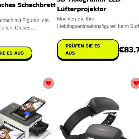
sches Schachbrett
Lüfterprojektor
Möchten Sie Ihre
chach mit Figuren, die
Lieblingsanimationsfiguren beim Sur
leiten. Dieses
in 3D mit immersiven Bildern
te intelligente Schac
genießen? Nut
PRÜFEN SIE ES
€83.
IE ES AUS
AUS