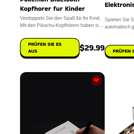
Elektroni
Kopfhorer fur Kinder
Verdoppeln Sie den Spaß für Ihr Kind.
Spielen Sie S
Mit den Pikachu-Kopfhörern haben sie
automatisch g
ein unvergessliches Po
robotergestütz
PRÜFEN SIE ES
$29.99
AUS
PRÜFEN S