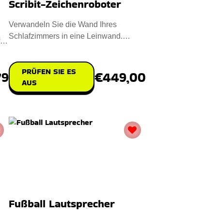
Scribit-Zeichenroboter
Verwandeln Sie die Wand Ihres
Schlafzimmers in eine Leinwand.
fen
Installieren Sie Scribit und genießen
PRÜFEN SIE ES
€449,00
79
AUS
Fußball Lautsprecher