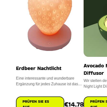
Avocado N
Erdbeer Nachtlicht
Diffusor
Eine interessante und wunderbare
Wir stellen 
Ergänzung für jedes Zuhause ist das
Night Light Dif
Strawberry Night Light Es ist
Ihre Stimmun
PRÜFEN SIE ES
PRÜFEN S
€14.78
AUS
AUS