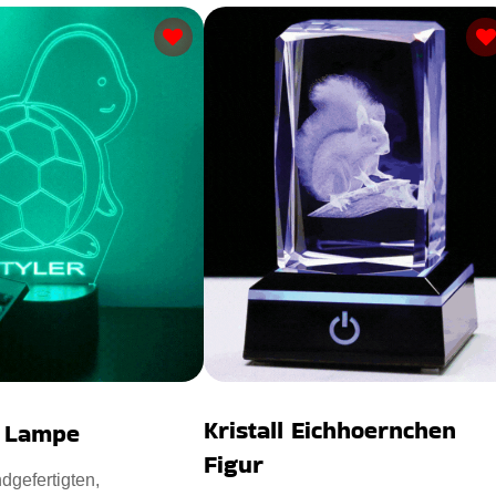
Kristall Eichhoernchen
D Lampe
Figur
dgefertigten,