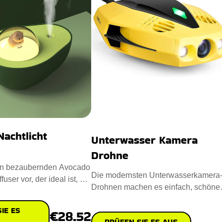
achtlicht
Unterwasser Kamera
Drohne
den bezaubernden Avocado
Die modernsten Unterwasserkamera
fuser vor, der ideal ist, um
Drohnen machen es einfach, schöne
g zu ve
Unterwasseraufnahmen zu machen.
IE ES
€28.52
PRÜFEN SIE ES AUS