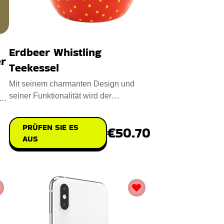
Erdbeer Whistling
er
Teekessel
Mit seinem charmanten Design und
seiner Funktionalität wird der
em
Erdbeerpfeifende Teekessel Ihr Koch
PRÜFEN SIE ES
€50.70
AUS